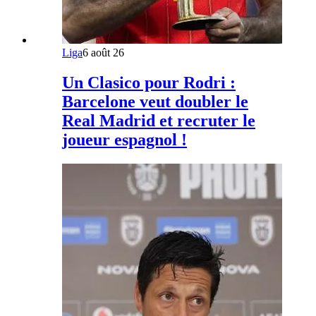
Liga
6 août 26
Un Clasico pour Rodri :
Barcelone veut doubler le
Real Madrid et recruter le
joueur espagnol !