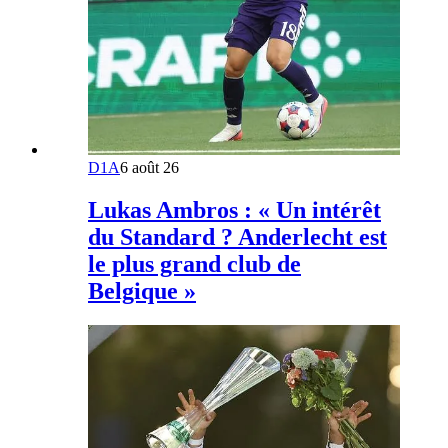
D1A
6 août 26
Lukas Ambros : « Un intérêt
du Standard ? Anderlecht est
le plus grand club de
Belgique »