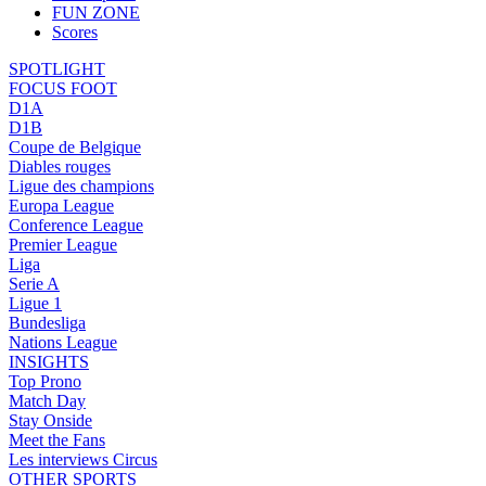
FUN ZONE
Scores
SPOTLIGHT
FOCUS FOOT
D1A
D1B
Coupe de Belgique
Diables rouges
Ligue des champions
Europa League
Conference League
Premier League
Liga
Serie A
Ligue 1
Bundesliga
Nations League
INSIGHTS
Top Prono
Match Day
Stay Onside
Meet the Fans
Les interviews Circus
OTHER SPORTS