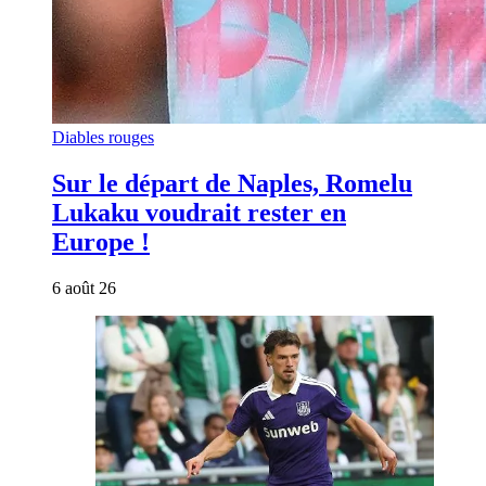
Diables rouges
Sur le départ de Naples, Romelu
Lukaku voudrait rester en
Europe !
6 août 26