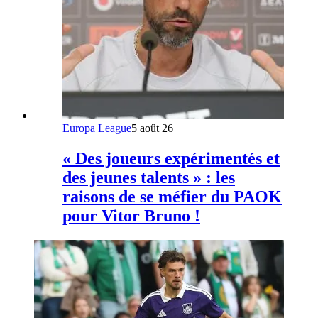
Europa League
5 août 26
« Des joueurs expérimentés et
des jeunes talents » : les
raisons de se méfier du PAOK
pour Vitor Bruno !