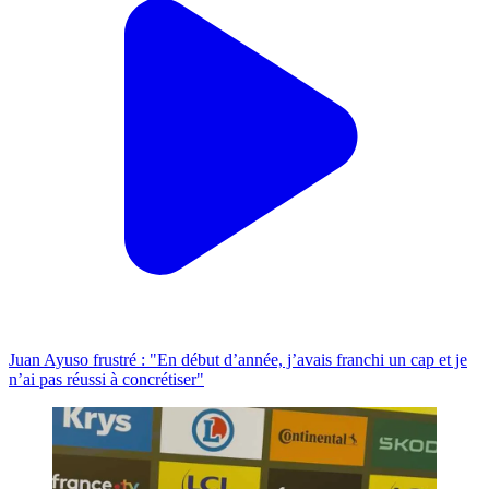
Juan Ayuso frustré : "En début d’année, j’avais franchi un cap et je
n’ai pas réussi à concrétiser"