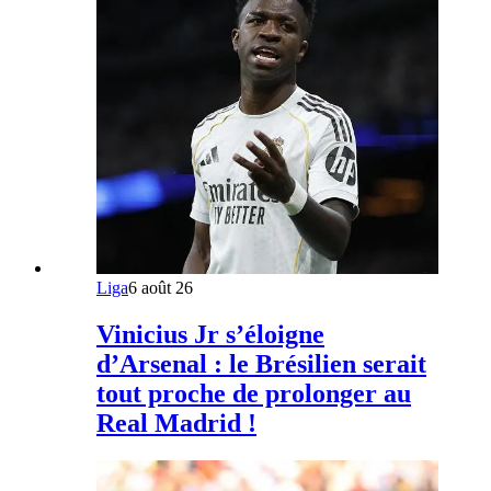
Liga
6 août 26
Vinicius Jr s’éloigne
d’Arsenal : le Brésilien serait
tout proche de prolonger au
Real Madrid !