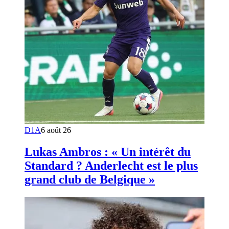
D1A
6 août 26
Lukas Ambros : « Un intérêt du
Standard ? Anderlecht est le plus
grand club de Belgique »