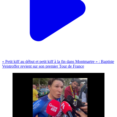
« Petit kiff au début et petit kiff à la fin dans Montmartre » : Baptiste
Veistroffer revient sur son premier Tour de France