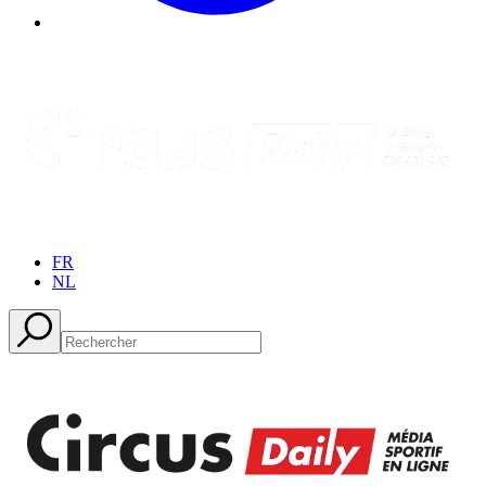
FR
NL