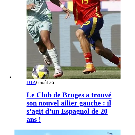
D1A
6 août 26
Le Club de Bruges a trouvé
son nouvel ailier gauche : il
s’agit d’un Espagnol de 20
ans !