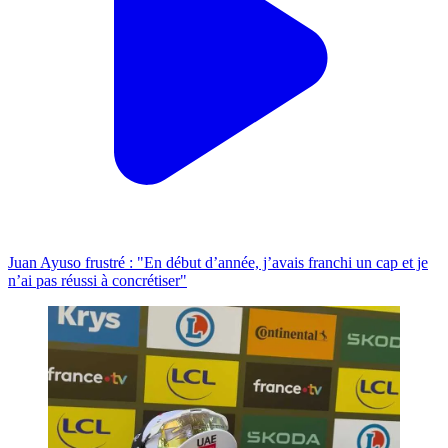
Juan Ayuso frustré : "En début d’année, j’avais franchi un cap et je
n’ai pas réussi à concrétiser"