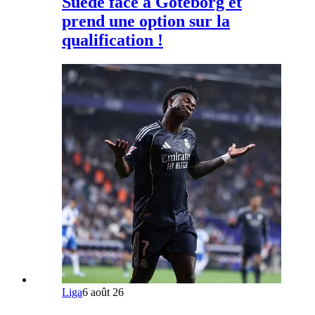
Suède face à Göteborg et
prend une option sur la
qualification !
Liga
6 août 26