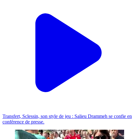
Transfert, Sclessin, son style de jeu : Salieu Drammeh se confie en
conférence de presse.