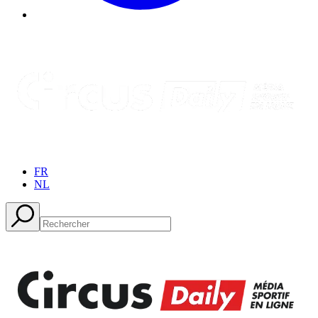
FR
NL