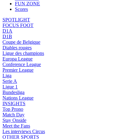
FUN ZONE
Scores
SPOTLIGHT
FOCUS FOOT
D1A
D1B
Coupe de Belgique
Diables rouges
Ligue des champions
Europa League
Conference League
Premier League
Liga
Serie A
Ligue 1
Bundesliga
Nations League
INSIGHTS
Top Prono
Match Day
Stay Onside
Meet the Fans
Les interviews Circus
OTHER SPORTS