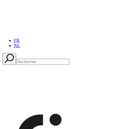
FR
NL