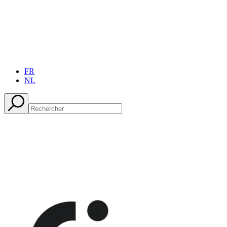
FR
NL