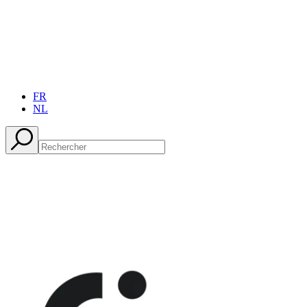
FR
NL