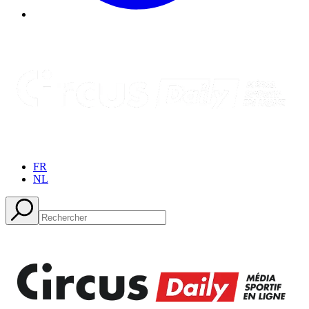
FR
NL