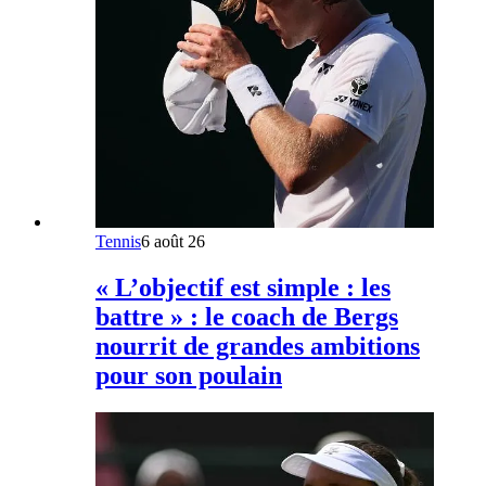
Tennis
6 août 26
« L’objectif est simple : les
battre » : le coach de Bergs
nourrit de grandes ambitions
pour son poulain