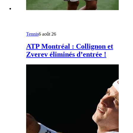
Tennis
6 août 26
ATP Montréal : Collignon et
Zverev éliminés d’entrée !