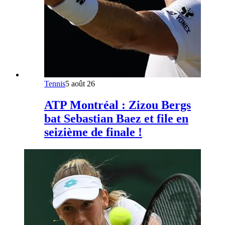
Tennis
5 août 26
ATP Montréal : Zizou Bergs
bat Sebastian Baez et file en
seizième de finale !