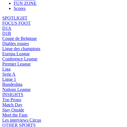
FUN ZONE
Scores
SPOTLIGHT
FOCUS FOOT
D1A
D1B
Coupe de Belgique
Diables rouges
Ligue des champions
Europa League
Conference League
Premier League
Liga
Serie A
Ligue 1
Bundesliga
Nations League
INSIGHTS
Top Prono
Match Day
Stay Onside
Meet the Fans
Les interviews Circus
OTHER SPORTS