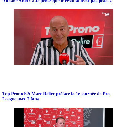
Adnane Abid : « Je pense que le résultat n’est pas juste. »
Top Prono S2: Marc Delire préface la 1e journée de Pro
League avec 2 fans