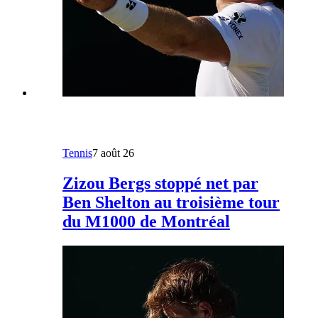
Tennis
7 août 26
Zizou Bergs stoppé net par
Ben Shelton au troisième tour
du M1000 de Montréal