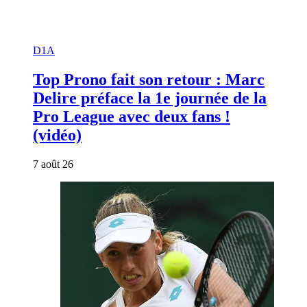
D1A
Top Prono fait son retour : Marc
Delire préface la 1e journée de la
Pro League avec deux fans !
(vidéo)
7 août 26