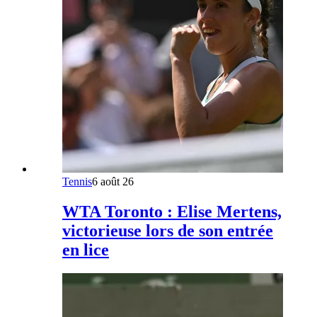
Tennis
6 août 26
WTA Toronto : Elise Mertens,
victorieuse lors de son entrée
en lice