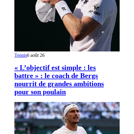
Tennis
6 août 26
« L’objectif est simple : les
battre » : le coach de Bergs
nourrit de grandes ambitions
pour son poulain