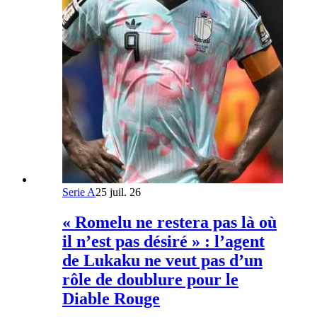
Serie A
25 juil. 26
« Romelu ne restera pas là où
il n’est pas désiré » : l’agent
de Lukaku ne veut pas d’un
rôle de doublure pour le
Diable Rouge