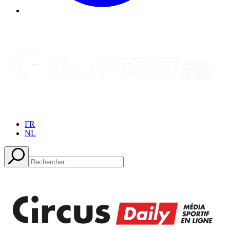
FR
NL