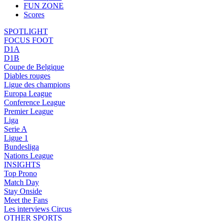
FUN ZONE
Scores
SPOTLIGHT
FOCUS FOOT
D1A
D1B
Coupe de Belgique
Diables rouges
Ligue des champions
Europa League
Conference League
Premier League
Liga
Serie A
Ligue 1
Bundesliga
Nations League
INSIGHTS
Top Prono
Match Day
Stay Onside
Meet the Fans
Les interviews Circus
OTHER SPORTS