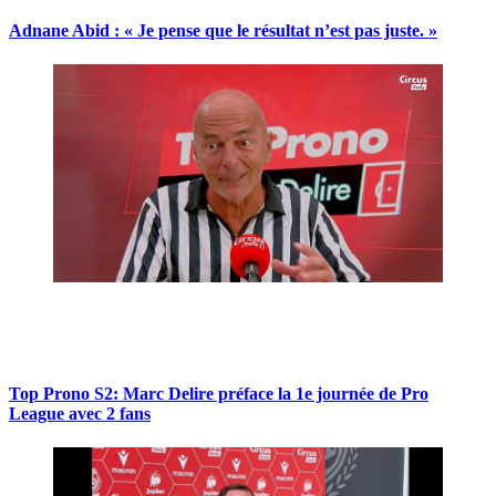
Adnane Abid : « Je pense que le résultat n’est pas juste. »
Top Prono S2: Marc Delire préface la 1e journée de Pro
League avec 2 fans