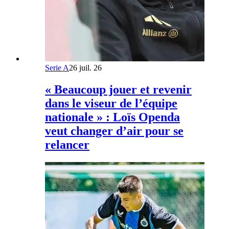
Serie A
26 juil. 26
« Beaucoup jouer et revenir
dans le viseur de l’équipe
nationale » : Loïs Openda
veut changer d’air pour se
relancer