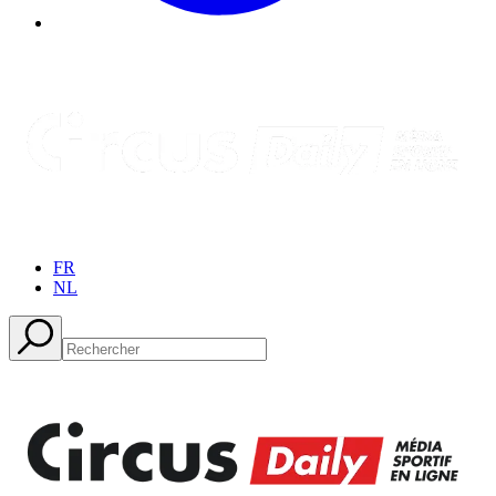
FR
NL