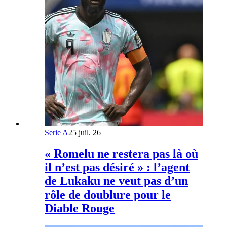
Serie A
25 juil. 26
« Romelu ne restera pas là où
il n’est pas désiré » : l’agent
de Lukaku ne veut pas d’un
rôle de doublure pour le
Diable Rouge