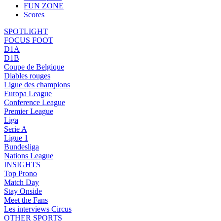
FUN ZONE
Scores
SPOTLIGHT
FOCUS FOOT
D1A
D1B
Coupe de Belgique
Diables rouges
Ligue des champions
Europa League
Conference League
Premier League
Liga
Serie A
Ligue 1
Bundesliga
Nations League
INSIGHTS
Top Prono
Match Day
Stay Onside
Meet the Fans
Les interviews Circus
OTHER SPORTS