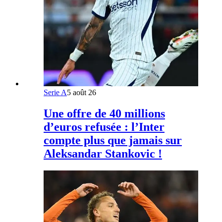
Serie A
5 août 26
Une offre de 40 millions
d’euros refusée : l’Inter
compte plus que jamais sur
Aleksandar Stankovic !