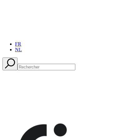
FR
NL