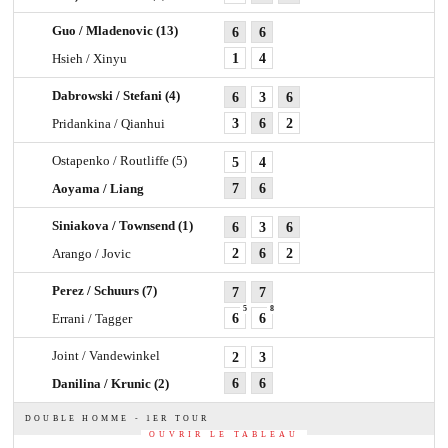
Guo / Mladenovic
(13)
6
6
Hsieh / Xinyu
1
4
Dabrowski / Stefani
(4)
6
3
6
Pridankina / Qianhui
3
6
2
Ostapenko / Routliffe
(5)
5
4
Aoyama / Liang
7
6
Siniakova / Townsend
(1)
6
3
6
Arango / Jovic
2
6
2
Perez / Schuurs
(7)
7
7
5
8
Errani / Tagger
6
6
Joint / Vandewinkel
2
3
Danilina / Krunic
(2)
6
6
DOUBLE HOMME - 1ER TOUR
OUVRIR LE TABLEAU