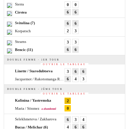
Sierra
0
0
Cirstea
6
6
Svitolina
(7)
6
6
Korpatsch
2
3
Stearns
3
3
Bencic
(11)
6
6
DOUBLE FEMME - 1ER TOUR
OUVRIR LE TABLEAU
Linette / Starodubtseva
3
6
6
Jacquemot / Rakotomanga Rajaonah
6
(WC)
4
3
DOUBLE FEMME - 2ÈME TOUR
OUVRIR LE TABLEAU
Kalinina / Yastremska
2
Maria / Sönmez
0
a abandonné
Selekhmeteva / Zakharova
6
3
4
Bucșa / Melichar
(6)
4
6
6