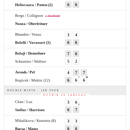
Heliovaara / Patten
(2)
6
6
Bergs / Collignon
a abandonné
Nouza / Oberleitner
Bhambri / Venus
3
4
Bolelli / Vavassori
(5)
6
6
Balaji / Demoliner
7
6
Schnaitter / Wallner
5
2
Arends / Pel
4
7
7
7
10
Krajicek / Mektic
(12)
6
6
6
DOUBLE MIXTE - 1ER TOUR
OUVRIR LE TABLEAU
Chan / Luz
3
6
1
Stollar / Harrison
6
7
Mihalikova / Krawietz
(8)
3
3
Bucșa / Matos
6
6