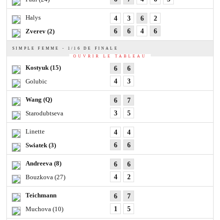
Halys
4
3
6
2
Zverev
(2)
6
6
4
6
SIMPLE FEMME - 1/16 DE FINALE
OUVRIR LE TABLEAU
Kostyuk
(15)
6
6
Golubic
4
3
Wang
(Q)
6
7
Starodubtseva
3
5
Linette
4
4
Swiatek
(3)
6
6
Andreeva
(8)
6
6
Bouzkova
(27)
4
2
Teichmann
6
7
Muchova
(10)
1
5