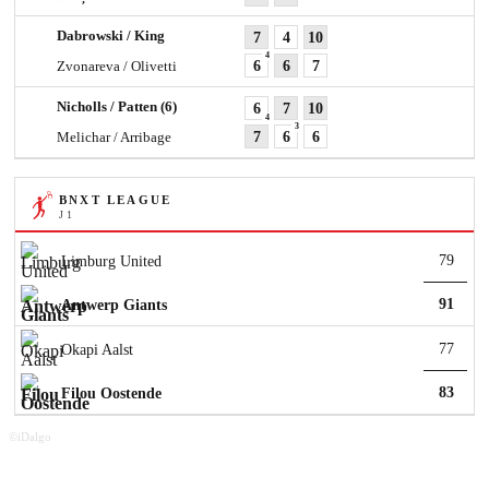
Dabrowski / King
7
4
10
4
Zvonareva / Olivetti
6
6
7
Nicholls / Patten
(6)
6
7
10
4
3
Melichar / Arribage
7
6
6
BNXT LEAGUE
J 1
79
Limburg United
91
Antwerp Giants
77
Okapi Aalst
83
Filou Oostende
©iDalgo