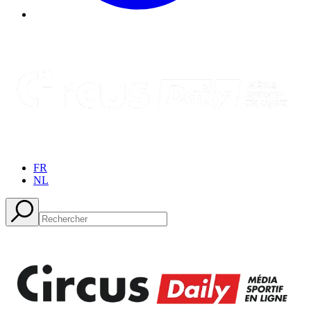
FR
NL