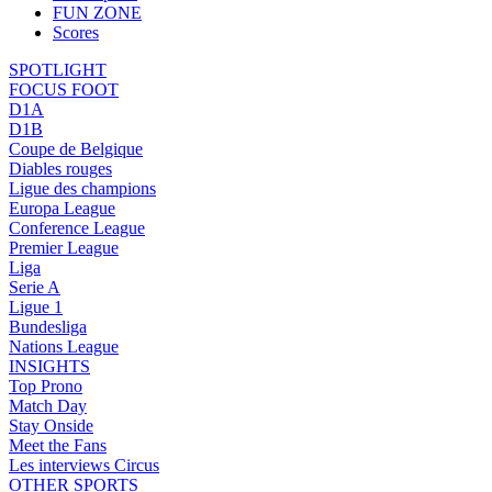
FUN ZONE
Scores
SPOTLIGHT
FOCUS FOOT
D1A
D1B
Coupe de Belgique
Diables rouges
Ligue des champions
Europa League
Conference League
Premier League
Liga
Serie A
Ligue 1
Bundesliga
Nations League
INSIGHTS
Top Prono
Match Day
Stay Onside
Meet the Fans
Les interviews Circus
OTHER SPORTS