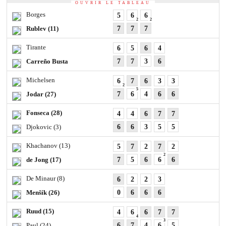
OUVRIR LE TABLEAU
Borges
5
6
6
2
2
Rublev
(11)
7
7
7
Tirante
6
5
6
4
Carreño Busta
7
7
3
6
Michelsen
6
7
6
3
3
2
5
Jodar
(27)
7
6
4
6
6
Fonseca
(28)
4
4
6
7
7
Djokovic
(3)
6
6
3
5
5
Khachanov
(13)
5
7
2
7
2
2
de Jong
(17)
7
5
6
6
6
De Minaur
(8)
6
2
2
3
Menšík
(26)
0
6
6
6
Ruud
(15)
4
6
6
7
7
4
3
Paul
(24)
6
7
4
6
5