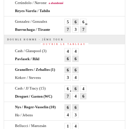
Cerúndolo / Navone
a abandonné
Reyes-Varela / Tabilo
Gonzalez / Gonzalez
5
6
6
10
Burruchaga / Tirante
7
3
7
DOUBLE HOMME - 2ÈME TOUR
OUVRIR LE TABLEAU
Cash / Glasspool
(3)
4
4
Pavlasek / Rikl
6
6
Granollers / Zeballos
(1)
6
6
Kirkov / Stevens
3
4
Cash / JJ Tracy
(15)
6
6
4
4
Droguet / Gaston
(WC)
7
4
6
Nys / Roger-Vasselin
(10)
6
6
Ho / Jebens
4
3
Bellucci / Marozsán
1
4