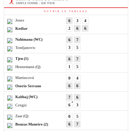
SIMPLE FEMME - 1ER TOUR
OUVRIR LE TABLEAU
Jones
6
3
4
Kotliar
2
6
6
Nahimana
(WC)
6
7
Tomljanovic
3
5
Tjen
(1)
6
7
Hennemann
(Q)
1
5
Martincová
0
4
Osorio Serrano
6
6
Kabbaj
(WC)
7
6
4
Cengiz
6
3
Zaar
(Q)
0
5
Bouzas Maneiro
(2)
6
7