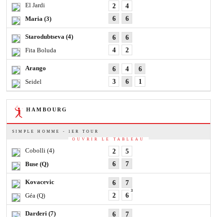
El Jardi
2
4
Maria
(3)
6
6
Starodubtseva
(4)
6
6
Fita Boluda
4
2
Arango
6
4
6
Seidel
3
6
1
HAMBOURG
SIMPLE HOMME - 1ER TOUR
OUVRIR LE TABLEAU
Cobolli
(4)
2
5
Buse
(Q)
6
7
Kovacevic
6
7
3
Géa
(Q)
2
6
Darderi
(7)
6
7