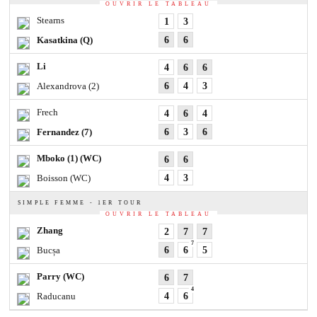
OUVRIR LE TABLEAU
Stearns
1
3
Kasatkina
(Q)
6
6
Li
4
6
6
Alexandrova
(2)
6
4
3
Frech
4
6
4
Fernandez
(7)
6
3
6
Mboko
(1) (WC)
6
6
Boisson
(WC)
4
3
SIMPLE FEMME - 1ER TOUR
OUVRIR LE TABLEAU
Zhang
2
7
7
7
Bucșa
6
6
5
Parry
(WC)
6
7
4
Raducanu
4
6