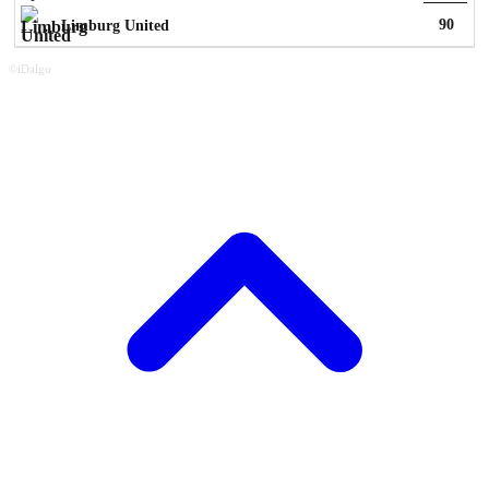
90
Limburg United
©iDalgo