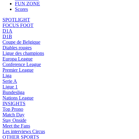
FUN ZONE
Scores
SPOTLIGHT
FOCUS FOOT
D1A
D1B
Coupe de Belgique
Diables rouges
Ligue des champions
Europa League
Conference League
Premier League
Liga
Serie A
Ligue 1
Bundesliga
Nations League
INSIGHTS
Top Prono
Match Day
Stay Onside
Meet the Fans
Les interviews Circus
OTHER SPORTS