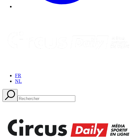
FR
NL