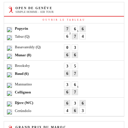
OPEN DE GENÈVE
SIMPLE HOMME - 1ER TOUR
OUVRIR LE TABLEAU
Popyrin
7
6
6
5
2
Tabur
(Q)
6
7
4
Basavareddy
(Q)
0
3
Munar
(8)
6
6
Brooksby
3
5
Ruud
(6)
6
7
Mannarino
3
6
5
Collignon
6
7
Djere
(WC)
6
3
6
Cerúndolo
4
6
3
GRAND PRIX DU MAROC