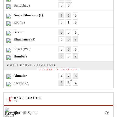
4
Burruchaga
3
6
Auger-Aliassime
(1)
7
6
0
Kopřiva
5
1
0
Gaston
6
3
6
4
Khachanov
(5)
3
6
7
Engel
(WC)
3
6
6
2
Humbert
6
3
7
SIMPLE HOMME - 2ÈME TOUR
OUVRIR LE TABLEAU
Altmaier
4
7
6
4
Shelton
(2)
6
6
4
BNXT LEAGUE
J 3
79
Kortrijk Spurs