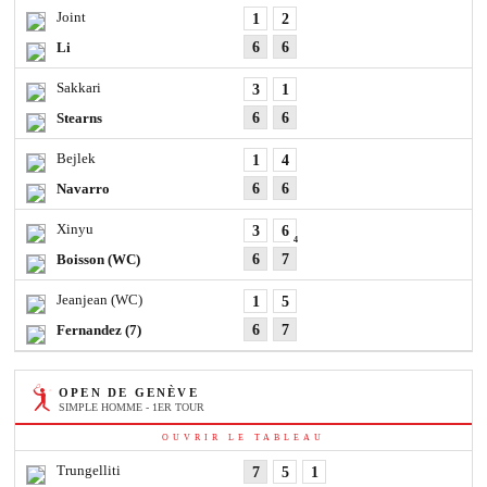
Joint
1
2
Li
6
6
Sakkari
3
1
Stearns
6
6
Bejlek
1
4
Navarro
6
6
Xinyu
3
6
4
Boisson
(WC)
6
7
Jeanjean
(WC)
1
5
Fernandez
(7)
6
7
OPEN DE GENÈVE
SIMPLE HOMME - 1ER TOUR
OUVRIR LE TABLEAU
Trungelliti
7
5
1