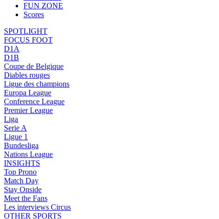
FUN ZONE
Scores
SPOTLIGHT
FOCUS FOOT
D1A
D1B
Coupe de Belgique
Diables rouges
Ligue des champions
Europa League
Conference League
Premier League
Liga
Serie A
Ligue 1
Bundesliga
Nations League
INSIGHTS
Top Prono
Match Day
Stay Onside
Meet the Fans
Les interviews Circus
OTHER SPORTS