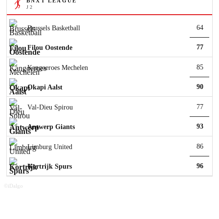
BNXT LEAGUE
J 2
64
Brussels Basketball
77
Filou Oostende
85
Kangoeroes Mechelen
90
Okapi Aalst
77
Val-Dieu Spirou
93
Antwerp Giants
86
Limburg United
96
Kortrijk Spurs
©iDalgo