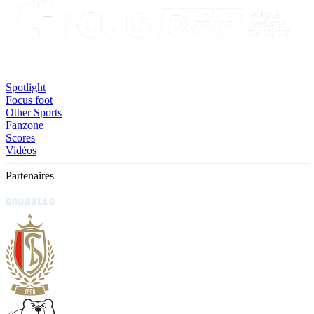
Spotlight
Focus foot
Other Sports
Fanzone
Scores
Vidéos
Partenaires