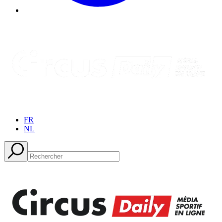
FR
NL