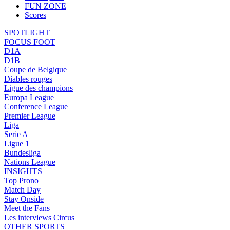
FUN ZONE
Scores
SPOTLIGHT
FOCUS FOOT
D1A
D1B
Coupe de Belgique
Diables rouges
Ligue des champions
Europa League
Conference League
Premier League
Liga
Serie A
Ligue 1
Bundesliga
Nations League
INSIGHTS
Top Prono
Match Day
Stay Onside
Meet the Fans
Les interviews Circus
OTHER SPORTS