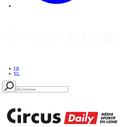
FR
NL