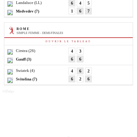
Landaluce
(LL)
6
4
5
Medvedev
(7)
1
6
7
ROME
SIMPLE FEMME - DEMI-FINALES
OUVRIR LE TABLEAU
Cirstea
(26)
4
3
Gauff
(3)
6
6
Swiatek
(4)
4
6
2
Svitolina
(7)
6
2
6
©iDalgo