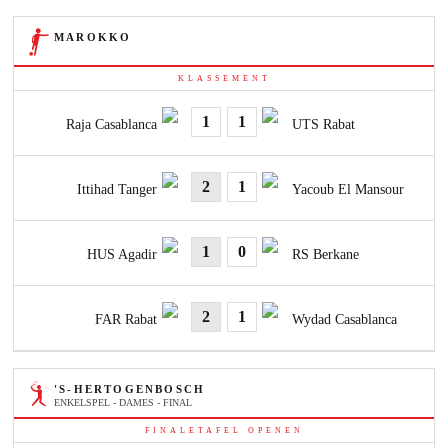
MAROKKO
KLASSEMENT
1
1
Raja Casablanca
UTS Rabat
2
1
Ittihad Tanger
Yacoub El Mansour
1
0
HUS Agadir
RS Berkane
2
1
FAR Rabat
Wydad Casablanca
'S-HERTOGENBOSCH
ENKELSPEL - DAMES - FINAL
FINALETAFEL OPENEN