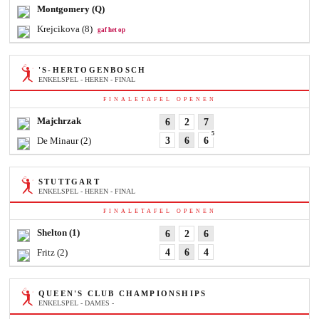
Montgomery
(Q)
Krejcikova
(8)
gaf het op
'S-HERTOGENBOSCH
ENKELSPEL - HEREN - FINAL
FINALETAFEL OPENEN
Majchrzak
6
2
7
5
De Minaur
(2)
3
6
6
STUTTGART
ENKELSPEL - HEREN - FINAL
FINALETAFEL OPENEN
Shelton
(1)
6
2
6
Fritz
(2)
4
6
4
QUEEN'S CLUB CHAMPIONSHIPS
ENKELSPEL - DAMES -