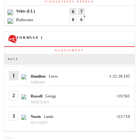
FINALETAFEL OPENEN
Vekic
(LL)
6
7
6
Raducanu
0
6
FORMULE 1
KLASSEMENT
RACE
1
1:32:28.105
Hamilton
Lewis
FERRARI
2
+19.561
Russell
George
MERCEDES
3
+23.719
Norris
Lando
MCLAREN
©iDalgo