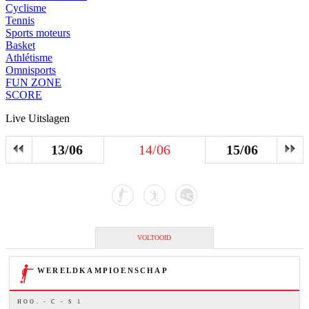
Cyclisme
Tennis
Sports moteurs
Basket
Athlétisme
Omnisports
FUN ZONE
SCORE
Live Uitslagen
13/06
14/06
15/06
VOLTOOID
WERELDKAMPIOENSCHAP
HOO. - C - S 1