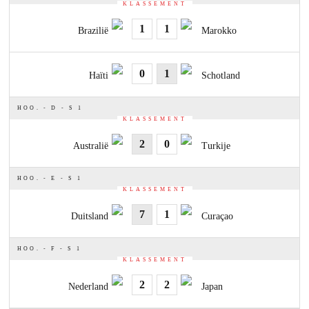
KLASSEMENT
1
1
Brazilië
Marokko
0
1
Haïti
Schotland
HOO. - D - S 1
KLASSEMENT
2
0
Australië
Turkije
HOO. - E - S 1
KLASSEMENT
7
1
Duitsland
Curaçao
HOO. - F - S 1
KLASSEMENT
2
2
Nederland
Japan