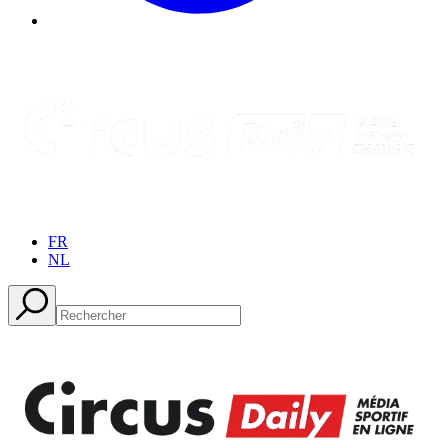
FR
NL