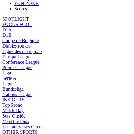
FUN ZONE
Scores
SPOTLIGHT
FOCUS FOOT
D1A
D1B
Coupe de Belgique
Diables rouges
Ligue des champions
Europa League
Conference League
Premier League
Liga
Serie A
Ligue 1
Bundesliga
Nations League
INSIGHTS
Top Prono
Match Day
Stay Onside
Meet the Fans
Les interviews Circus
OTHER SPORTS