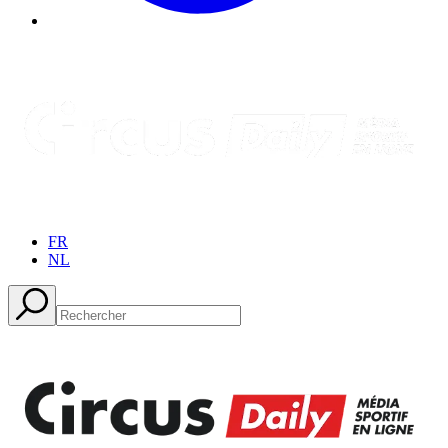
FR
NL