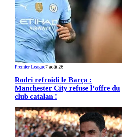
Premier League
7 août 26
Rodri refroidi le Barça :
Manchester City refuse l’offre du
club catalan !