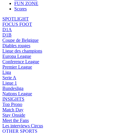
FUN ZONE
Scores
SPOTLIGHT
FOCUS FOOT
D1A
D1B
Coupe de Belgique
Diables rouges
Ligue des champions
Europa League
Conference League
Premier League
Liga
Serie A
Ligue 1
Bundesliga
Nations League
INSIGHTS
Top Prono
Match Day
Stay Onside
Meet the Fans
Les interviews Circus
OTHER SPORTS