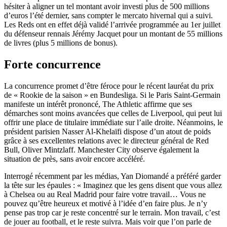
hésiter à aligner un tel montant avoir investi plus de 500 millions
d’euros l’été dernier, sans compter le mercato hivernal qui a suivi.
Les Reds ont en effet déjà validé l’arrivée programmée au 1er juillet
du défenseur rennais Jérémy Jacquet pour un montant de 55 millions
de livres (plus 5 millions de bonus).
Forte concurrence
La concurrence promet d’être féroce pour le récent lauréat du prix
de « Rookie de la saison » en Bundesliga. Si le Paris Saint-Germain
manifeste un intérêt prononcé, The Athletic affirme que ses
démarches sont moins avancées que celles de Liverpool, qui peut lui
offrir une place de titulaire immédiate sur l’aile droite. Néanmoins, le
président parisien Nasser Al-Khelaïfi dispose d’un atout de poids
grâce à ses excellentes relations avec le directeur général de Red
Bull, Oliver Mintzlaff. Manchester City observe également la
situation de près, sans avoir encore accéléré.
Interrogé récemment par les médias, Yan Diomandé a préféré garder
la tête sur les épaules : « Imaginez que les gens disent que vous allez
à Chelsea ou au Real Madrid pour faire votre travail… Vous ne
pouvez qu’être heureux et motivé à l’idée d’en faire plus. Je n’y
pense pas trop car je reste concentré sur le terrain. Mon travail, c’est
de jouer au football, et le reste suivra. Mais voir que l’on parle de