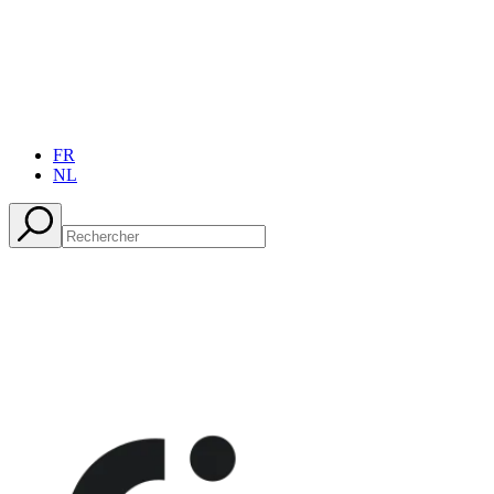
FR
NL