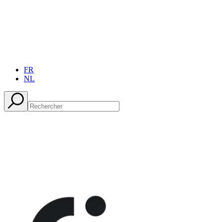
FR
NL