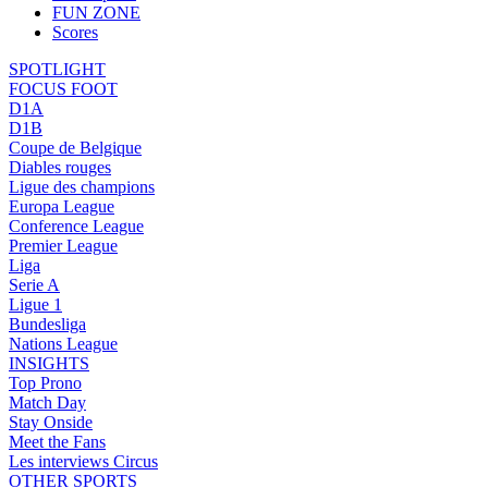
FUN ZONE
Scores
SPOTLIGHT
FOCUS FOOT
D1A
D1B
Coupe de Belgique
Diables rouges
Ligue des champions
Europa League
Conference League
Premier League
Liga
Serie A
Ligue 1
Bundesliga
Nations League
INSIGHTS
Top Prono
Match Day
Stay Onside
Meet the Fans
Les interviews Circus
OTHER SPORTS