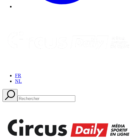
FR
NL