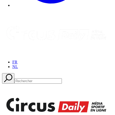
FR
NL