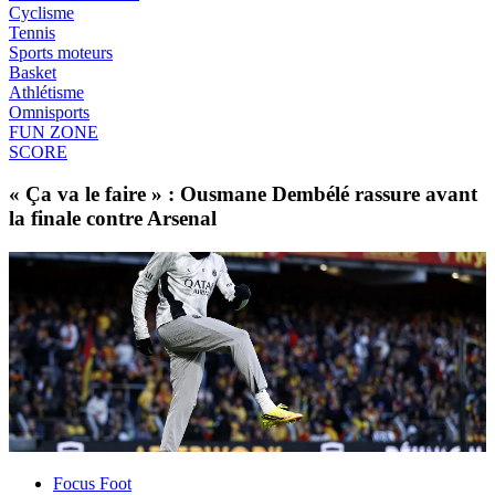
Cyclisme
Tennis
Sports moteurs
Basket
Athlétisme
Omnisports
FUN ZONE
SCORE
« Ça va le faire » : Ousmane Dembélé rassure avant
la finale contre Arsenal
Focus Foot