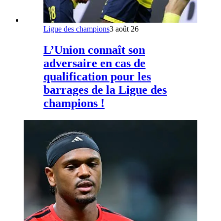
Ligue des champions
3 août 26
L’Union connaît son
adversaire en cas de
qualification pour les
barrages de la Ligue des
champions !