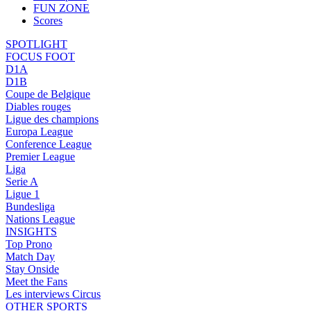
FUN ZONE
Scores
SPOTLIGHT
FOCUS FOOT
D1A
D1B
Coupe de Belgique
Diables rouges
Ligue des champions
Europa League
Conference League
Premier League
Liga
Serie A
Ligue 1
Bundesliga
Nations League
INSIGHTS
Top Prono
Match Day
Stay Onside
Meet the Fans
Les interviews Circus
OTHER SPORTS