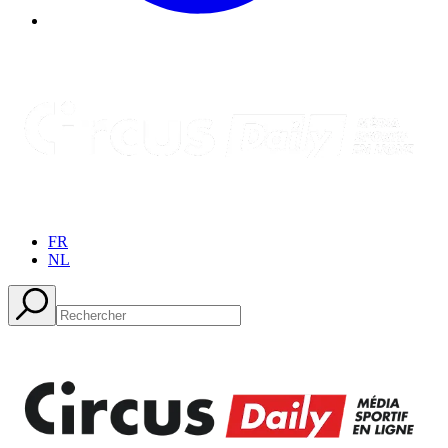
FR
NL