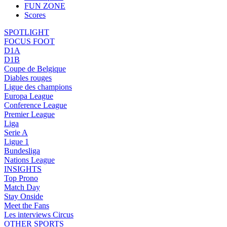
FUN ZONE
Scores
SPOTLIGHT
FOCUS FOOT
D1A
D1B
Coupe de Belgique
Diables rouges
Ligue des champions
Europa League
Conference League
Premier League
Liga
Serie A
Ligue 1
Bundesliga
Nations League
INSIGHTS
Top Prono
Match Day
Stay Onside
Meet the Fans
Les interviews Circus
OTHER SPORTS