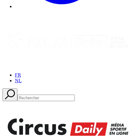
FR
NL