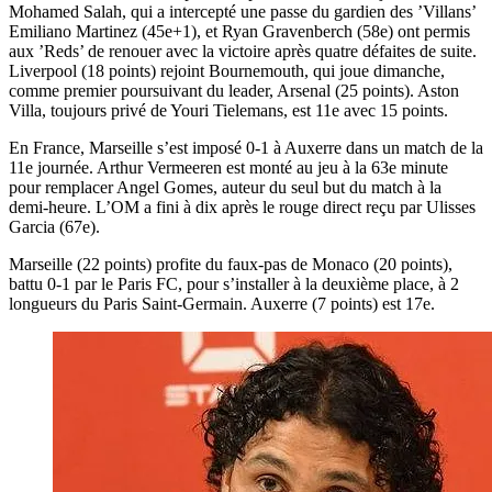
Mohamed Salah, qui a intercepté une passe du gardien des ’Villans’
Emiliano Martinez (45e+1), et Ryan Gravenberch (58e) ont permis
aux ’Reds’ de renouer avec la victoire après quatre défaites de suite.
Liverpool (18 points) rejoint Bournemouth, qui joue dimanche,
comme premier poursuivant du leader, Arsenal (25 points). Aston
Villa, toujours privé de Youri Tielemans, est 11e avec 15 points.
En France, Marseille s’est imposé 0-1 à Auxerre dans un match de la
11e journée. Arthur Vermeeren est monté au jeu à la 63e minute
pour remplacer Angel Gomes, auteur du seul but du match à la
demi-heure. L’OM a fini à dix après le rouge direct reçu par Ulisses
Garcia (67e).
Marseille (22 points) profite du faux-pas de Monaco (20 points),
battu 0-1 par le Paris FC, pour s’installer à la deuxième place, à 2
longueurs du Paris Saint-Germain. Auxerre (7 points) est 17e.