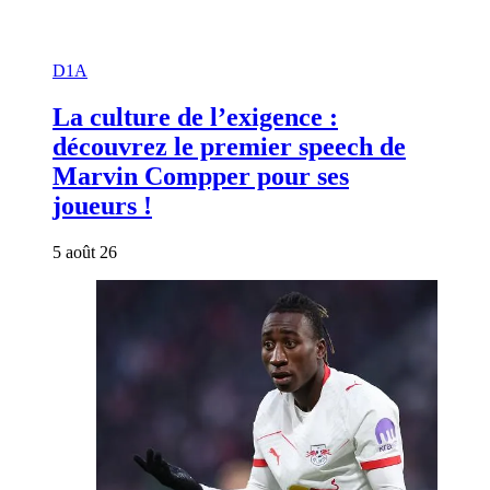
D1A
La culture de l’exigence :
découvrez le premier speech de
Marvin Compper pour ses
joueurs !
5 août 26