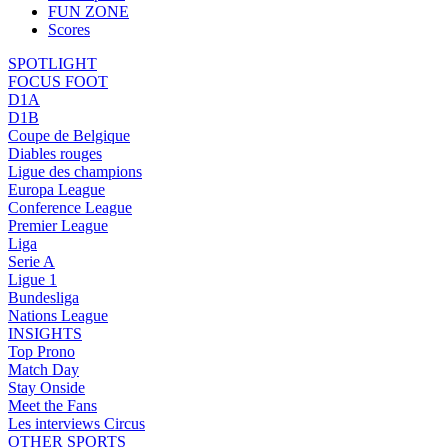
FUN ZONE
Scores
SPOTLIGHT
FOCUS FOOT
D1A
D1B
Coupe de Belgique
Diables rouges
Ligue des champions
Europa League
Conference League
Premier League
Liga
Serie A
Ligue 1
Bundesliga
Nations League
INSIGHTS
Top Prono
Match Day
Stay Onside
Meet the Fans
Les interviews Circus
OTHER SPORTS