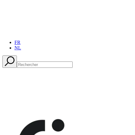
FR
NL