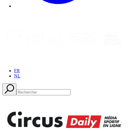
FR
NL