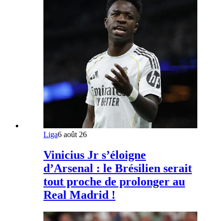
Liga
6 août 26
Vinicius Jr s’éloigne
d’Arsenal : le Brésilien serait
tout proche de prolonger au
Real Madrid !