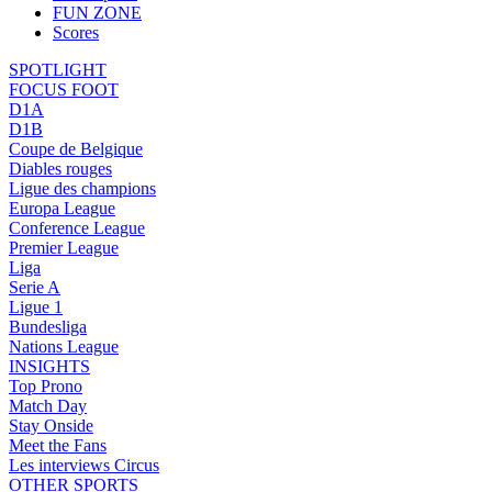
FUN ZONE
Scores
SPOTLIGHT
FOCUS FOOT
D1A
D1B
Coupe de Belgique
Diables rouges
Ligue des champions
Europa League
Conference League
Premier League
Liga
Serie A
Ligue 1
Bundesliga
Nations League
INSIGHTS
Top Prono
Match Day
Stay Onside
Meet the Fans
Les interviews Circus
OTHER SPORTS