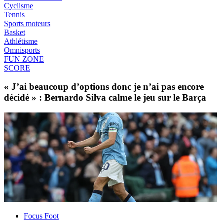
Cyclisme
Tennis
Sports moteurs
Basket
Athlétisme
Omnisports
FUN ZONE
SCORE
« J’ai beaucoup d’options donc je n’ai pas encore
décidé » : Bernardo Silva calme le jeu sur le Barça
Focus Foot