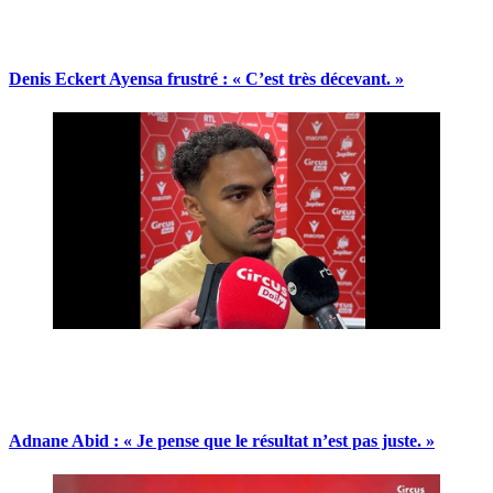
Denis Eckert Ayensa frustré : « C’est très décevant. »
Adnane Abid : « Je pense que le résultat n’est pas juste. »