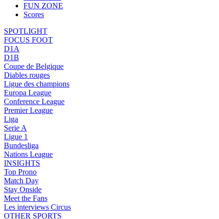
FUN ZONE
Scores
SPOTLIGHT
FOCUS FOOT
D1A
D1B
Coupe de Belgique
Diables rouges
Ligue des champions
Europa League
Conference League
Premier League
Liga
Serie A
Ligue 1
Bundesliga
Nations League
INSIGHTS
Top Prono
Match Day
Stay Onside
Meet the Fans
Les interviews Circus
OTHER SPORTS