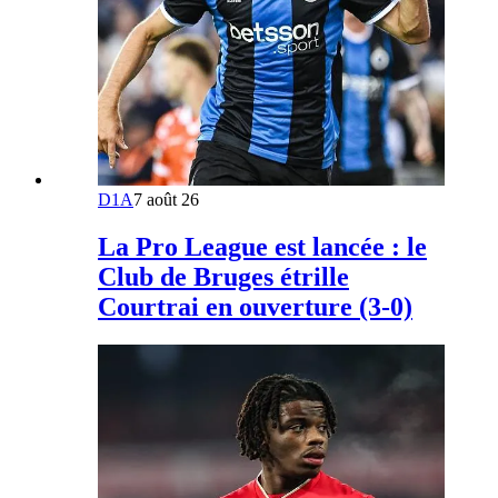
D1A
7 août 26
La Pro League est lancée : le
Club de Bruges étrille
Courtrai en ouverture (3-0)