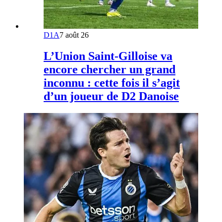
D1A
7 août 26
L’Union Saint-Gilloise va
encore chercher un grand
inconnu : cette fois il s’agit
d’un joueur de D2 Danoise