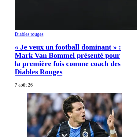
Diables rouges
« Je veux un football dominant » :
Mark Van Bommel présenté pour
la première fois comme coach des
Diables Rouges
7 août 26