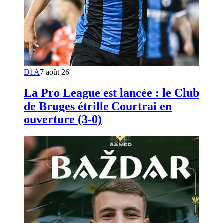
D1A
7 août 26
La Pro League est lancée : le Club
de Bruges étrille Courtrai en
ouverture (3-0)