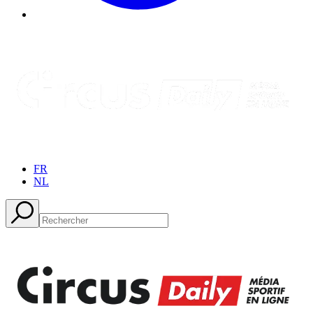
FR
NL