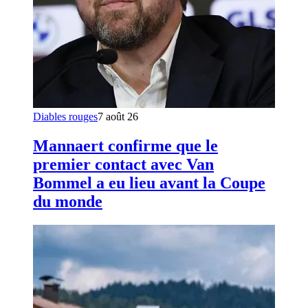
Diables rouges
7 août 26
Mannaert confirme que le
premier contact avec Van
Bommel a eu lieu avant la Coupe
du monde