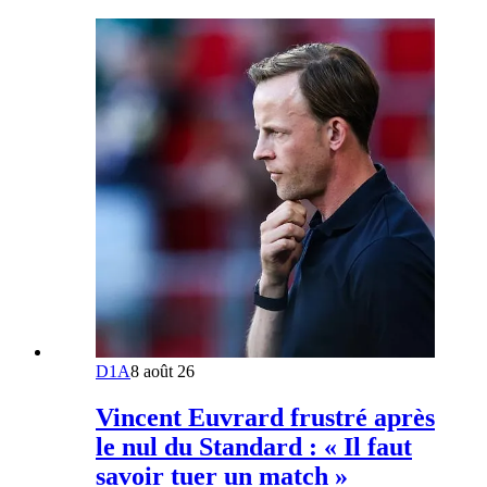
D1A
8 août 26
Vincent Euvrard frustré après
le nul du Standard : « Il faut
savoir tuer un match »