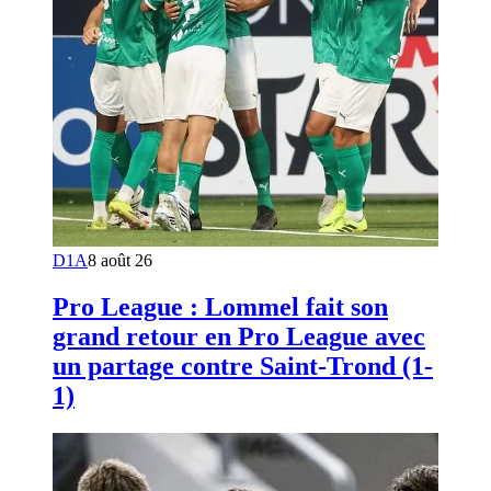
D1A
8 août 26
Pro League : Lommel fait son
grand retour en Pro League avec
un partage contre Saint-Trond (1-
1)