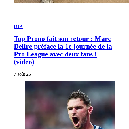
D1A
Top Prono fait son retour : Marc
Delire préface la 1e journée de la
Pro League avec deux fans !
(vidéo)
7 août 26