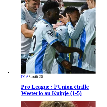
D1A
8 août 26
Pro League : l’Union étrille
Westerlo au Kuipje (1-5)