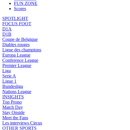
FUN ZONE
Scores
SPOTLIGHT
FOCUS FOOT
D1A
D1B
Coupe de Belgique
Diables rouges
Ligue des champions
Europa League
Conference League
Premier League
Liga
Serie A
Ligue 1
Bundesliga
Nations League
INSIGHTS
Top Prono
Match Day
Stay Onside
Meet the Fans
Les interviews Circus
OTHER SPORTS