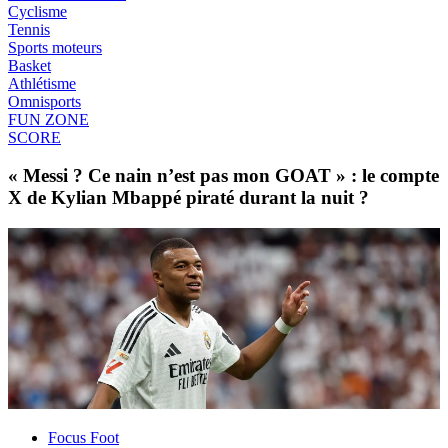
Cyclisme
Tennis
Sports moteurs
Basket
Athlétisme
Omnisports
FUN ZONE
SCORE
« Messi ? Ce nain n’est pas mon GOAT » : le compte
X de Kylian Mbappé piraté durant la nuit ?
Focus Foot