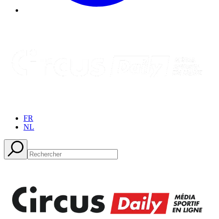
FR
NL