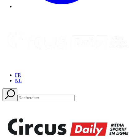
FR
NL