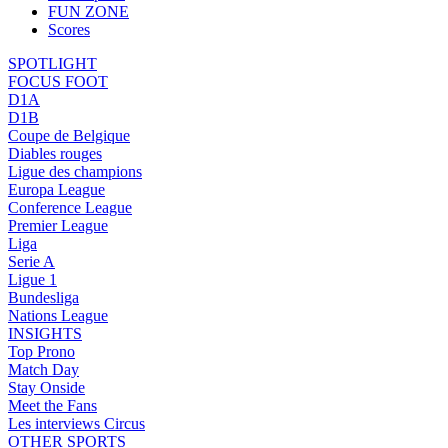
FUN ZONE
Scores
SPOTLIGHT
FOCUS FOOT
D1A
D1B
Coupe de Belgique
Diables rouges
Ligue des champions
Europa League
Conference League
Premier League
Liga
Serie A
Ligue 1
Bundesliga
Nations League
INSIGHTS
Top Prono
Match Day
Stay Onside
Meet the Fans
Les interviews Circus
OTHER SPORTS