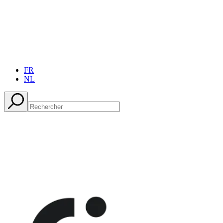
FR
NL