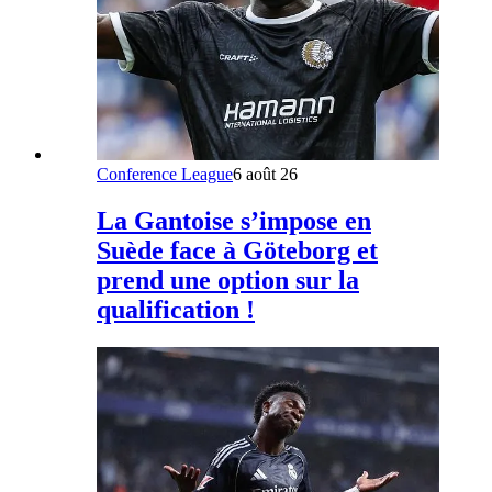
Conference League
6 août 26
La Gantoise s’impose en
Suède face à Göteborg et
prend une option sur la
qualification !