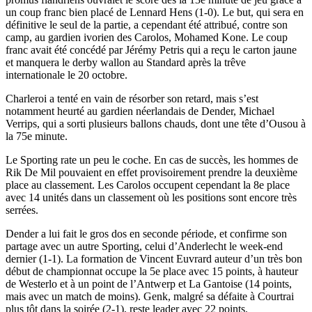
un coup franc bien placé de Lennard Hens (1-0). Le but, qui sera en
définitive le seul de la partie, a cependant été attribué, contre son
camp, au gardien ivorien des Carolos, Mohamed Kone. Le coup
franc avait été concédé par Jérémy Petris qui a reçu le carton jaune
et manquera le derby wallon au Standard après la trêve
internationale le 20 octobre.
Charleroi a tenté en vain de résorber son retard, mais s’est
notamment heurté au gardien néerlandais de Dender, Michael
Verrips, qui a sorti plusieurs ballons chauds, dont une tête d’Ousou à
la 75e minute.
Le Sporting rate un peu le coche. En cas de succès, les hommes de
Rik De Mil pouvaient en effet provisoirement prendre la deuxième
place au classement. Les Carolos occupent cependant la 8e place
avec 14 unités dans un classement où les positions sont encore très
serrées.
Dender a lui fait le gros dos en seconde période, et confirme son
partage avec un autre Sporting, celui d’Anderlecht le week-end
dernier (1-1). La formation de Vincent Euvrard auteur d’un très bon
début de championnat occupe la 5e place avec 15 points, à hauteur
de Westerlo et à un point de l’Antwerp et La Gantoise (14 points,
mais avec un match de moins). Genk, malgré sa défaite à Courtrai
plus tôt dans la soirée (2-1), reste leader avec 22 points.