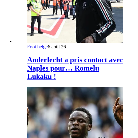
Foot belge
6 août 26
Anderlecht a pris contact avec
Naples pour… Romelu
Lukaku !