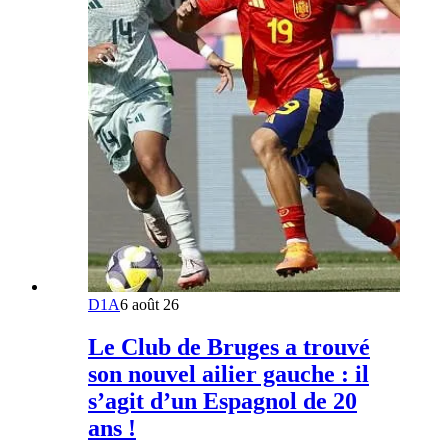
D1A
6 août 26
Le Club de Bruges a trouvé
son nouvel ailier gauche : il
s’agit d’un Espagnol de 20
ans !