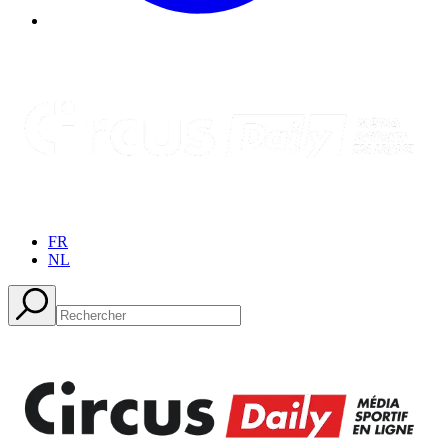
FR
NL