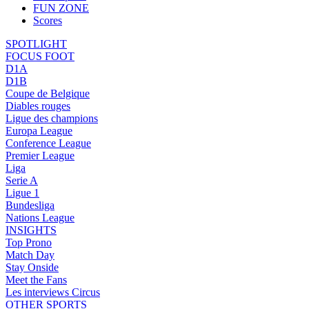
FUN ZONE
Scores
SPOTLIGHT
FOCUS FOOT
D1A
D1B
Coupe de Belgique
Diables rouges
Ligue des champions
Europa League
Conference League
Premier League
Liga
Serie A
Ligue 1
Bundesliga
Nations League
INSIGHTS
Top Prono
Match Day
Stay Onside
Meet the Fans
Les interviews Circus
OTHER SPORTS