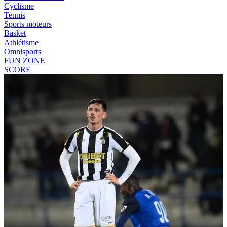
Cyclisme
Tennis
Sports moteurs
Basket
Athlétisme
Omnisports
FUN ZONE
SCORE