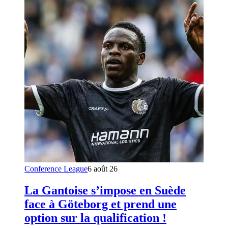
Conference League
6 août 26
La Gantoise s’impose en Suède
face à Göteborg et prend une
option sur la qualification !