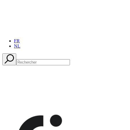
FR
NL