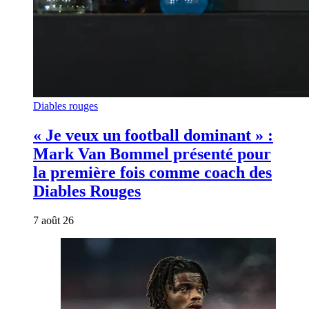
Diables rouges
« Je veux un football dominant » :
Mark Van Bommel présenté pour
la première fois comme coach des
Diables Rouges
7 août 26