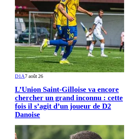
D1A
7 août 26
L’Union Saint-Gilloise va encore
chercher un grand inconnu : cette
fois il s’agit d’un joueur de D2
Danoise