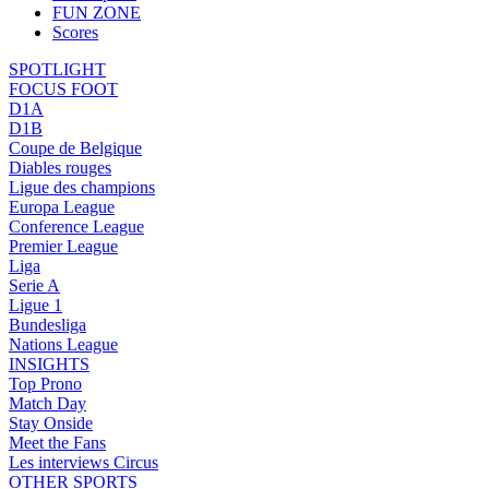
FUN ZONE
Scores
SPOTLIGHT
FOCUS FOOT
D1A
D1B
Coupe de Belgique
Diables rouges
Ligue des champions
Europa League
Conference League
Premier League
Liga
Serie A
Ligue 1
Bundesliga
Nations League
INSIGHTS
Top Prono
Match Day
Stay Onside
Meet the Fans
Les interviews Circus
OTHER SPORTS