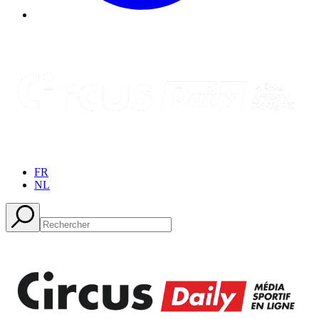
FR
NL