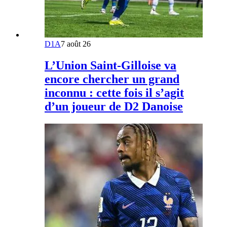
D1A
7 août 26
L’Union Saint-Gilloise va
encore chercher un grand
inconnu : cette fois il s’agit
d’un joueur de D2 Danoise