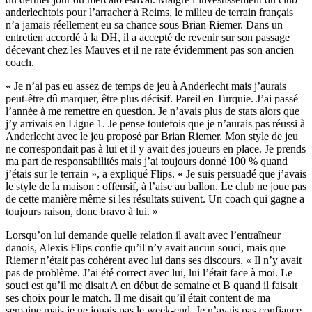
anderlechtois pour l’arracher à Reims, le milieu de terrain français
n’a jamais réellement eu sa chance sous Brian Riemer. Dans un
entretien accordé à la DH, il a accepté de revenir sur son passage
décevant chez les Mauves et il ne rate évidemment pas son ancien
coach.
« Je n’ai pas eu assez de temps de jeu à Anderlecht mais j’aurais
peut-être dû marquer, être plus décisif. Pareil en Turquie. J’ai passé
l’année à me remettre en question. Je n’avais plus de stats alors que
j’y arrivais en Ligue 1. Je pense toutefois que je n’aurais pas réussi à
Anderlecht avec le jeu proposé par Brian Riemer. Mon style de jeu
ne correspondait pas à lui et il y avait des joueurs en place. Je prends
ma part de responsabilités mais j’ai toujours donné 100 % quand
j’étais sur le terrain », a expliqué Flips. « Je suis persuadé que j’avais
le style de la maison : offensif, à l’aise au ballon. Le club ne joue pas
de cette manière même si les résultats suivent. Un coach qui gagne a
toujours raison, donc bravo à lui. »
Lorsqu’on lui demande quelle relation il avait avec l’entraîneur
danois, Alexis Flips confie qu’il n’y avait aucun souci, mais que
Riemer n’était pas cohérent avec lui dans ses discours. « Il n’y avait
pas de problème. J’ai été correct avec lui, lui l’était face à moi. Le
souci est qu’il me disait A en début de semaine et B quand il faisait
ses choix pour le match. Il me disait qu’il était content de ma
semaine mais je ne jouais pas le week-end. Je n’avais pas confiance