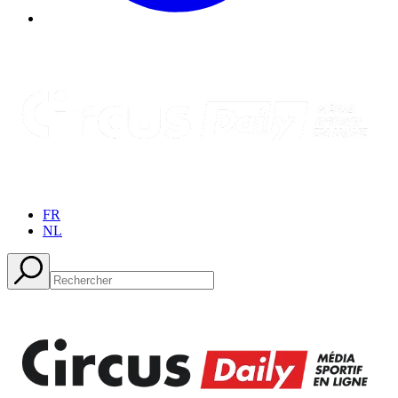
FR
NL