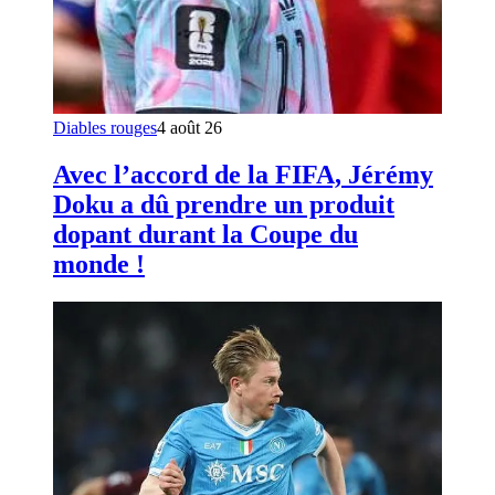
Diables rouges
4 août 26
Avec l’accord de la FIFA, Jérémy
Doku a dû prendre un produit
dopant durant la Coupe du
monde !