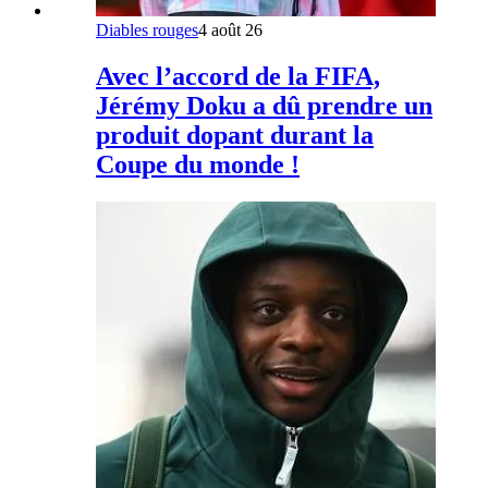
Diables rouges
4 août 26
Avec l’accord de la FIFA,
Jérémy Doku a dû prendre un
produit dopant durant la
Coupe du monde !