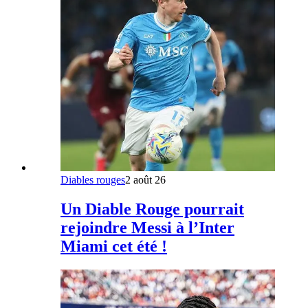
Diables rouges
2 août 26
Un Diable Rouge pourrait
rejoindre Messi à l’Inter
Miami cet été !