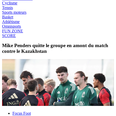
Cyclisme
Tennis
Sports moteurs
Basket
Athlétisme
Omnisports
FUN ZONE
SCORE
Mike Penders quitte le groupe en amont du match
contre le Kazakhstan
Focus Foot