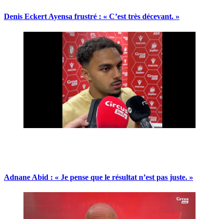
Denis Eckert Ayensa frustré : « C’est très décevant. »
Adnane Abid : « Je pense que le résultat n’est pas juste. »