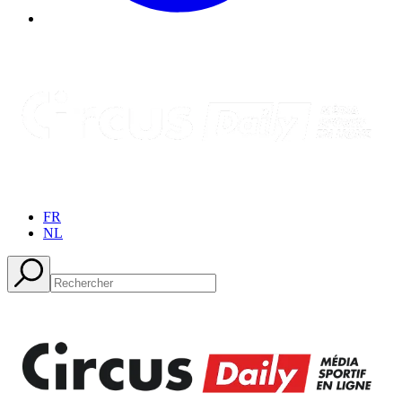
FR
NL