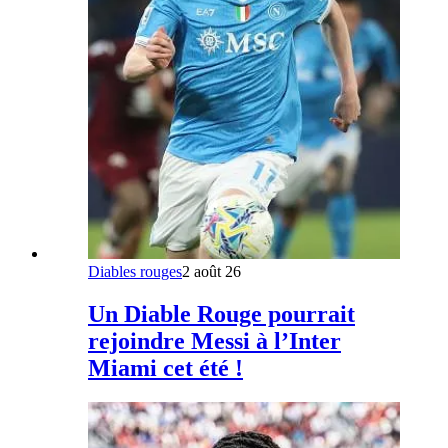
Diables rouges
2 août 26
Un Diable Rouge pourrait
rejoindre Messi à l’Inter
Miami cet été !