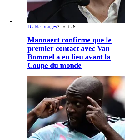
Diables rouges
7 août 26
Mannaert confirme que le
premier contact avec Van
Bommel a eu lieu avant la
Coupe du monde