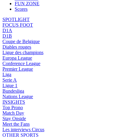
FUN ZONE
Scores
SPOTLIGHT
FOCUS FOOT
D1A
D1B
Coupe de Belgique
Diables rouges
Ligue des champions
Europa League
Conference League
Premier League
Liga
Serie A
Ligue 1
Bundesliga
Nations League
INSIGHTS
Top Prono
Match Day
Stay Onside
Meet the Fans
Les interviews Circus
OTHER SPORTS