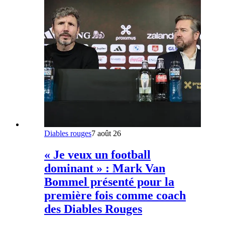
Diables rouges
7 août 26
« Je veux un football
dominant » : Mark Van
Bommel présenté pour la
première fois comme coach
des Diables Rouges