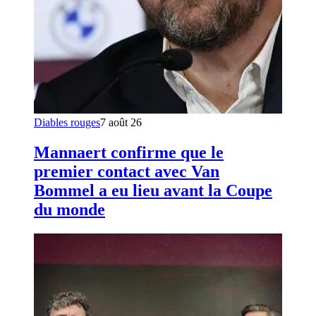
Diables rouges
7 août 26
Mannaert confirme que le
premier contact avec Van
Bommel a eu lieu avant la Coupe
du monde