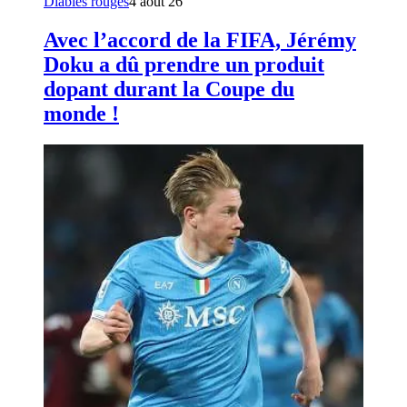
Diables rouges
4 août 26
Avec l’accord de la FIFA, Jérémy
Doku a dû prendre un produit
dopant durant la Coupe du
monde !