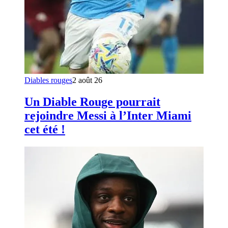
Diables rouges
2 août 26
Un Diable Rouge pourrait
rejoindre Messi à l’Inter Miami
cet été !