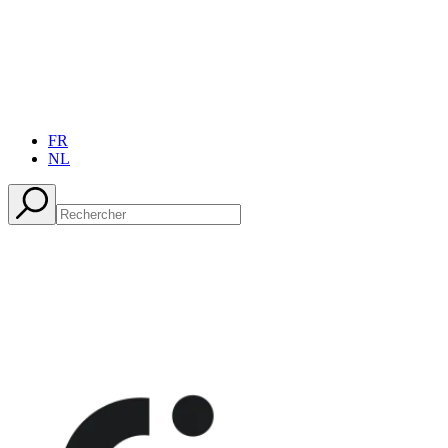
FR
NL