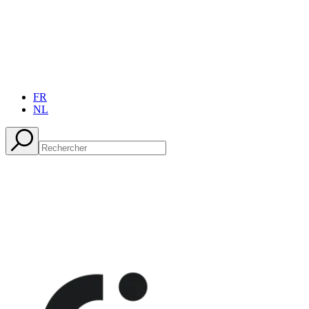
FR
NL