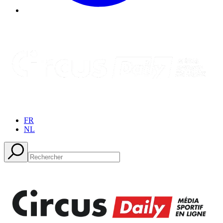
FR
NL