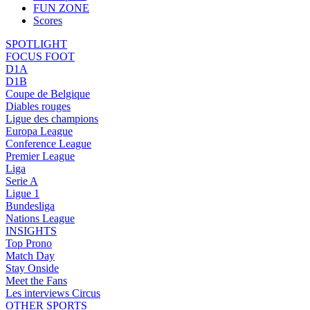
FUN ZONE
Scores
SPOTLIGHT
FOCUS FOOT
D1A
D1B
Coupe de Belgique
Diables rouges
Ligue des champions
Europa League
Conference League
Premier League
Liga
Serie A
Ligue 1
Bundesliga
Nations League
INSIGHTS
Top Prono
Match Day
Stay Onside
Meet the Fans
Les interviews Circus
OTHER SPORTS