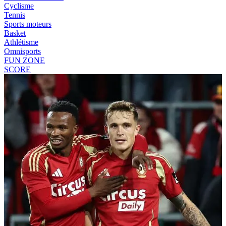
Cyclisme
Tennis
Sports moteurs
Basket
Athlétisme
Omnisports
FUN ZONE
SCORE