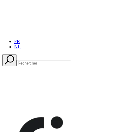
FR
NL