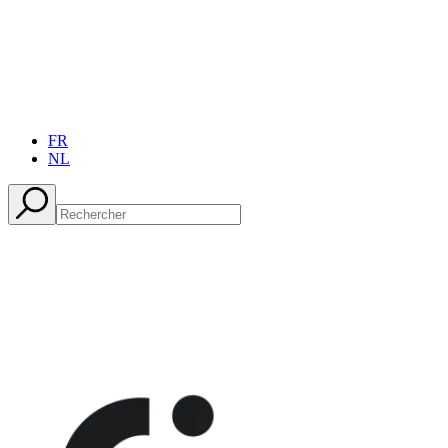
FR
NL