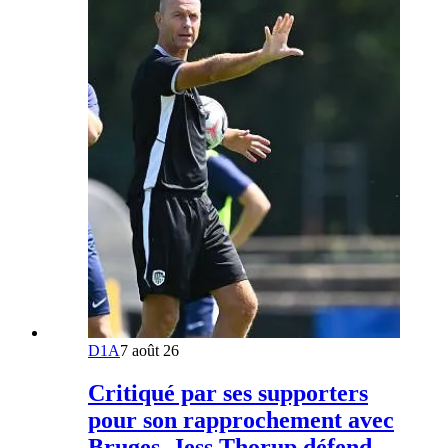
D1A
7 août 26
Critiqué par ses supporters
pour son rapprochement avec
Bruges, Jess Thorup défend