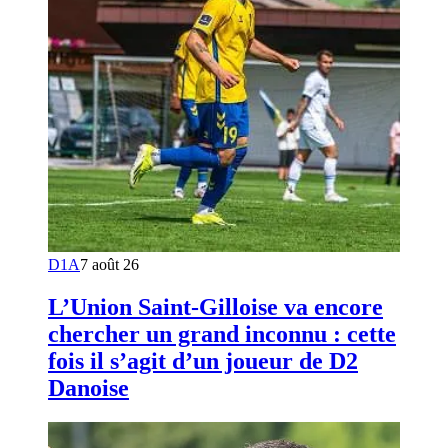
D1A
7 août 26
L’Union Saint-Gilloise va encore
chercher un grand inconnu : cette
fois il s’agit d’un joueur de D2
Danoise