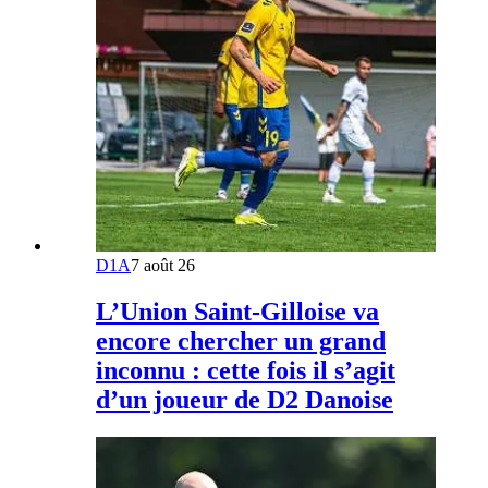
D1A
7 août 26
L’Union Saint-Gilloise va
encore chercher un grand
inconnu : cette fois il s’agit
d’un joueur de D2 Danoise