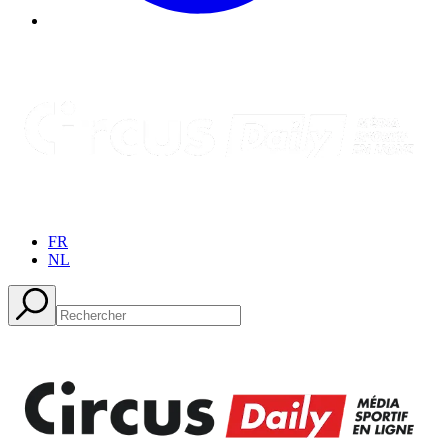
FR
NL