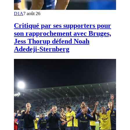
D1A
7 août 26
Critiqué par ses supporters pour
son rapprochement avec Bruges,
Jess Thorup défend Noah
Adedeji-Sternberg