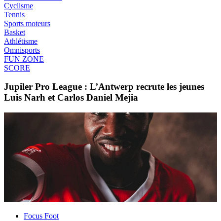
Cyclisme
Tennis
Sports moteurs
Basket
Athlétisme
Omnisports
FUN ZONE
SCORE
Jupiler Pro League : L’Antwerp recrute les jeunes
Luis Narh et Carlos Daniel Mejia
Focus Foot