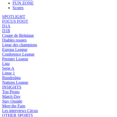
FUN ZONE
Scores
SPOTLIGHT
FOCUS FOOT
D1A
D1B
Coupe de Belgique
Diables rouges
Ligue des champions
Europa League
Conference League
Premier League
Liga
Serie A
Ligue 1
Bundesliga
Nations League
INSIGHTS
Top Prono
Match Day
Stay Onside
Meet the Fans
Les interviews Circus
OTHER SPORTS