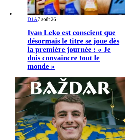
D1A
7 août 26
Ivan Leko est conscient que
désormais le titre se joue dès
la première journée : « Je
dois convaincre tout le
monde »