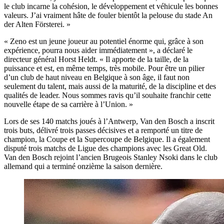
le club incarne la cohésion, le développement et véhicule les bonnes
valeurs. J’ai vraiment hâte de fouler bientôt la pelouse du stade An
der Alten Försterei. »
« Zeno est un jeune joueur au potentiel énorme qui, grâce à son
expérience, pourra nous aider immédiatement », a déclaré le
directeur général Horst Heldt. « Il apporte de la taille, de la
puissance et est, en même temps, très mobile. Pour être un pilier
d’un club de haut niveau en Belgique à son âge, il faut non
seulement du talent, mais aussi de la maturité, de la discipline et des
qualités de leader. Nous sommes ravis qu’il souhaite franchir cette
nouvelle étape de sa carrière à l’Union. »
Lors de ses 140 matchs joués à l’Antwerp, Van den Bosch a inscrit
trois buts, délivré trois passes décisives et a remporté un titre de
champion, la Coupe et la Supercoupe de Belgique. Il a également
disputé trois matchs de Ligue des champions avec les Great Old.
Van den Bosch rejoint l’ancien Brugeois Stanley Nsoki dans le club
allemand qui a terminé onzième la saison dernière.