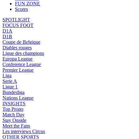
FUN ZONE
Scores
SPOTLIGHT
FOCUS FOOT
D1A
D1B
Coupe de Belgique
Diables rouges
Ligue des champions
Europa League
Conference League
Premier League
Liga
Serie A
Ligue 1
Bundesliga
Nations League
INSIGHTS
Top Prono
Match Day
Stay Onside
Meet the Fans
Les interviews Circus
OTHER SPORTS