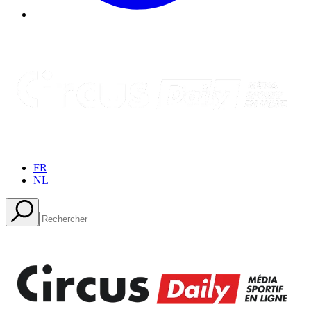
FR
NL