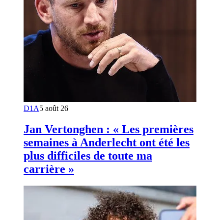
D1A
5 août 26
Jan Vertonghen : « Les premières
semaines à Anderlecht ont été les
plus difficiles de toute ma
carrière »