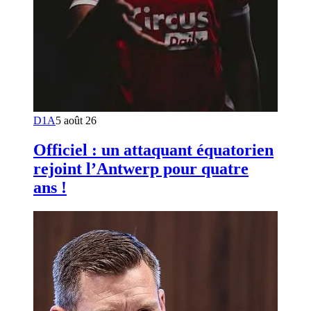
D1A
5 août 26
Officiel : un attaquant équatorien
rejoint l’Antwerp pour quatre
ans !