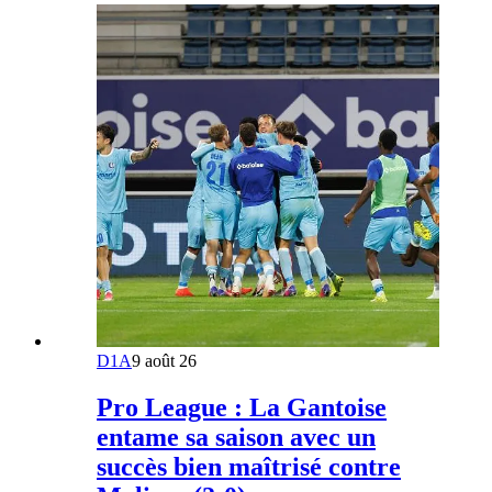
D1A
9 août 26
Pro League : La Gantoise
entame sa saison avec un
succès bien maîtrisé contre