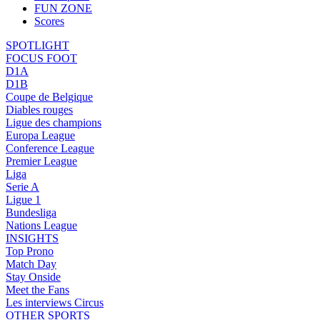
FUN ZONE
Scores
SPOTLIGHT
FOCUS FOOT
D1A
D1B
Coupe de Belgique
Diables rouges
Ligue des champions
Europa League
Conference League
Premier League
Liga
Serie A
Ligue 1
Bundesliga
Nations League
INSIGHTS
Top Prono
Match Day
Stay Onside
Meet the Fans
Les interviews Circus
OTHER SPORTS