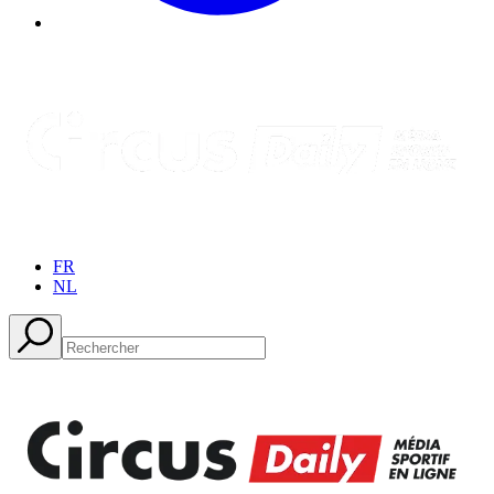
FR
NL