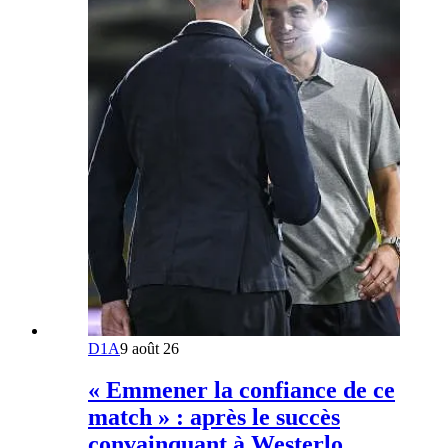
D1A
9 août 26
« Emmener la confiance de ce
match » : après le succès
convainquant à Westerlo,