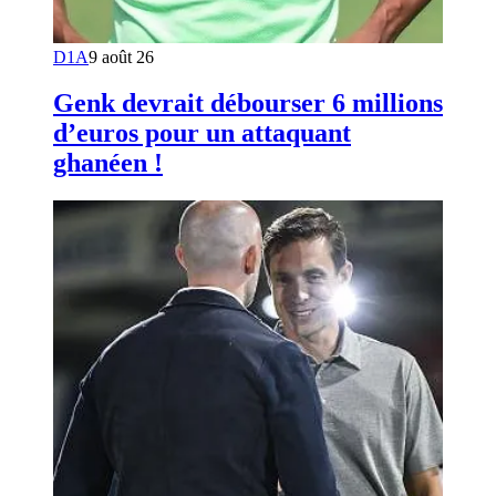
D1A
9 août 26
Genk devrait débourser 6 millions
d’euros pour un attaquant
ghanéen !