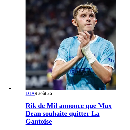
D1A
9 août 26
Rik de Mil annonce que Max
Dean souhaite quitter La
Gantoise