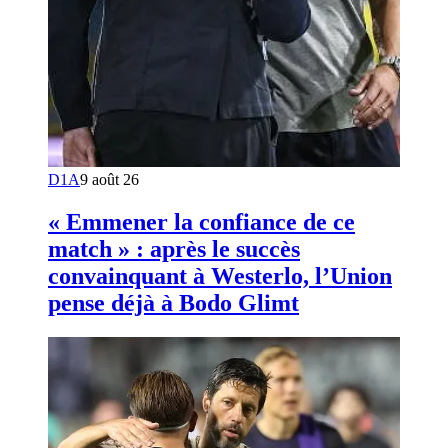
D1A
9 août 26
« Emmener la confiance de ce
match » : après le succès
convainquant à Westerlo, l’Union
pense déjà à Bodo Glimt