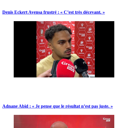
Denis Eckert Ayensa frustré : « C’est très décevant. »
Adnane Abid : « Je pense que le résultat n’est pas juste. »