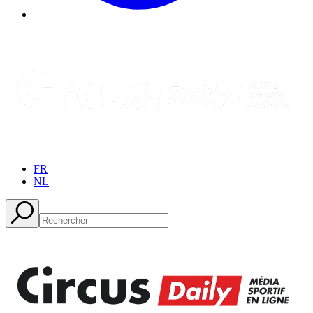
FR
NL