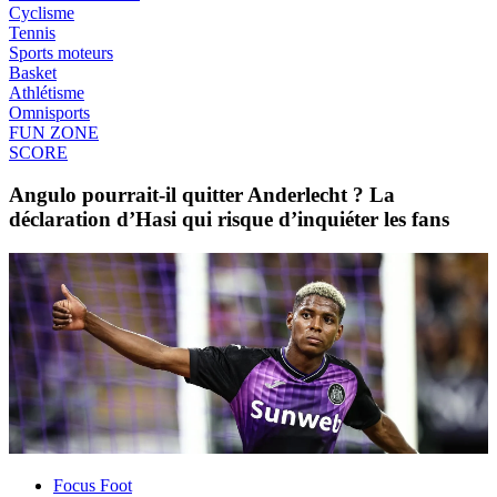
Cyclisme
Tennis
Sports moteurs
Basket
Athlétisme
Omnisports
FUN ZONE
SCORE
Angulo pourrait-il quitter Anderlecht ? La
déclaration d’Hasi qui risque d’inquiéter les fans
Focus Foot