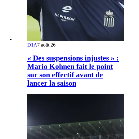
D1A
7 août 26
« Des suspensions injustes » :
Mario Kohnen fait le point
sur son effectif avant de
lancer la saison