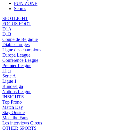
FUN ZONE
Scores
SPOTLIGHT
FOCUS FOOT
D1A
D1B
Coupe de Belgique
Diables rouges
Ligue des champions
Europa League
Conference League
Premier League
Liga
Serie A
Ligue 1
Bundesliga
Nations League
INSIGHTS
Top Prono
Match Day
Stay Onside
Meet the Fans
Les interviews Circus
OTHER SPORTS