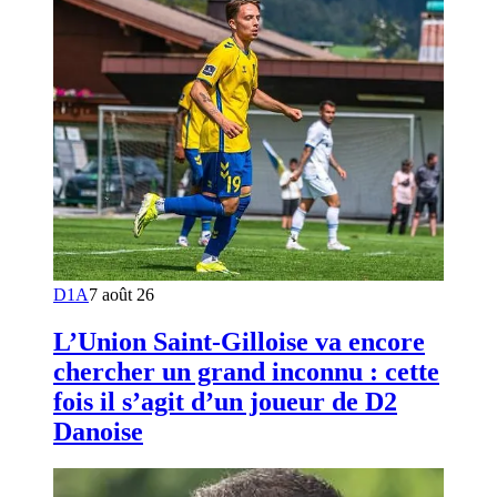
D1A
7 août 26
L’Union Saint-Gilloise va encore
chercher un grand inconnu : cette
fois il s’agit d’un joueur de D2
Danoise