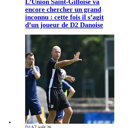
L’Union Saint-Gilloise va
encore chercher un grand
inconnu : cette fois il s’agit
d’un joueur de D2 Danoise
D1A
7 août 26