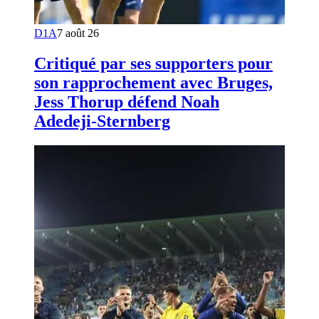
D1A
7 août 26
Critiqué par ses supporters pour
son rapprochement avec Bruges,
Jess Thorup défend Noah
Adedeji-Sternberg