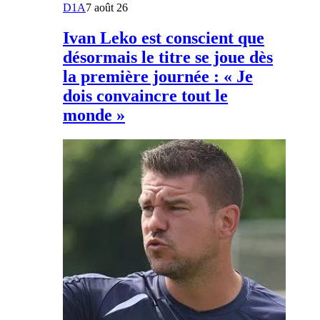
D1A
7 août 26
Ivan Leko est conscient que
désormais le titre se joue dès
la première journée : « Je
dois convaincre tout le
monde »