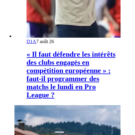
D1A
7 août 26
« Il faut défendre les intérêts
des clubs engagés en
compétition européenne » :
faut-il programmer des
matchs le lundi en Pro
League ?