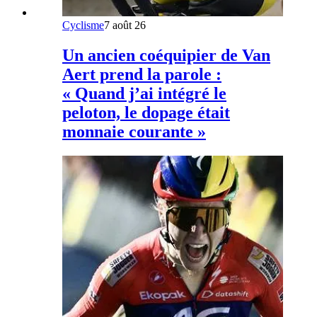
Cyclisme
7 août 26
Un ancien coéquipier de Van
Aert prend la parole :
« Quand j’ai intégré le
peloton, le dopage était
monnaie courante »