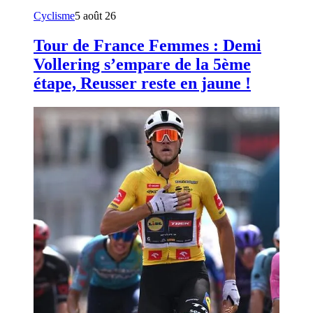
Cyclisme
5 août 26
Tour de France Femmes : Demi
Vollering s’empare de la 5ème
étape, Reusser reste en jaune !