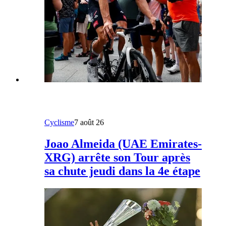
Cyclisme
7 août 26
Joao Almeida (UAE Emirates-
XRG) arrête son Tour après
sa chute jeudi dans la 4e étape