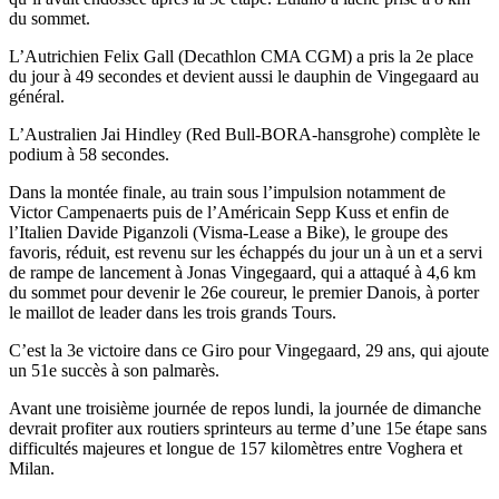
du sommet.
L’Autrichien Felix Gall (Decathlon CMA CGM) a pris la 2e place
du jour à 49 secondes et devient aussi le dauphin de Vingegaard au
général.
L’Australien Jai Hindley (Red Bull-BORA-hansgrohe) complète le
podium à 58 secondes.
Dans la montée finale, au train sous l’impulsion notamment de
Victor Campenaerts puis de l’Américain Sepp Kuss et enfin de
l’Italien Davide Piganzoli (Visma-Lease a Bike), le groupe des
favoris, réduit, est revenu sur les échappés du jour un à un et a servi
de rampe de lancement à Jonas Vingegaard, qui a attaqué à 4,6 km
du sommet pour devenir le 26e coureur, le premier Danois, à porter
le maillot de leader dans les trois grands Tours.
C’est la 3e victoire dans ce Giro pour Vingegaard, 29 ans, qui ajoute
un 51e succès à son palmarès.
Avant une troisième journée de repos lundi, la journée de dimanche
devrait profiter aux routiers sprinteurs au terme d’une 15e étape sans
difficultés majeures et longue de 157 kilomètres entre Voghera et
Milan.