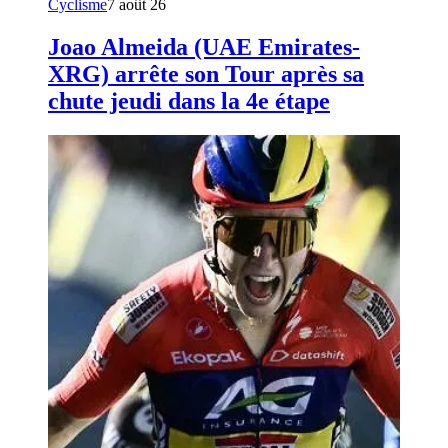
Cyclisme
7 août 26
Joao Almeida (UAE Emirates-
XRG) arrête son Tour après sa
chute jeudi dans la 4e étape