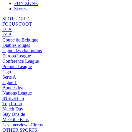
FUN ZONE
Scores
SPOTLIGHT
FOCUS FOOT
D1A
D1B
Coupe de Belgique
Diables rouges
Ligue des champions
Europa League
Conference League
Premier League
Liga
Serie A
Ligue 1
Bundesliga
Nations League
INSIGHTS
Top Prono
Match Day
Stay Onside
Meet the Fans
Les interviews Circus
OTHER SPORTS