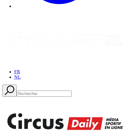
FR
NL