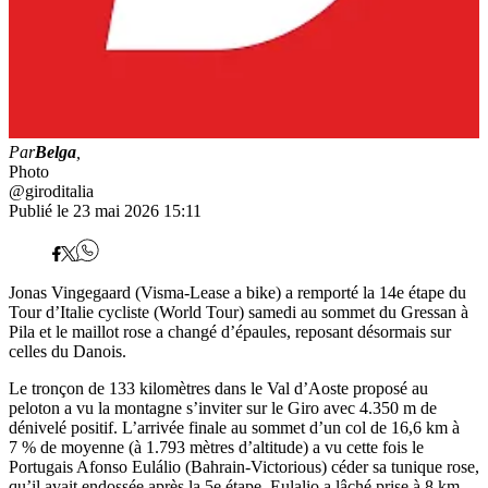
Par
Belga
,
Photo
@giroditalia
Publié le 23 mai 2026 15:11
Jonas Vingegaard (Visma-Lease a bike) a remporté la 14e étape du
Tour d’Italie cycliste (World Tour) samedi au sommet du Gressan à
Pila et le maillot rose a changé d’épaules, reposant désormais sur
celles du Danois.
Le tronçon de 133 kilomètres dans le Val d’Aoste proposé au
peloton a vu la montagne s’inviter sur le Giro avec 4.350 m de
dénivelé positif. L’arrivée finale au sommet d’un col de 16,6 km à
7 % de moyenne (à 1.793 mètres d’altitude) a vu cette fois le
Portugais Afonso Eulálio (Bahrain-Victorious) céder sa tunique rose,
qu’il avait endossée après la 5e étape. Eulalio a lâché prise à 8 km