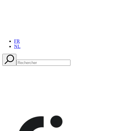
FR
NL