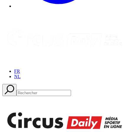
FR
NL