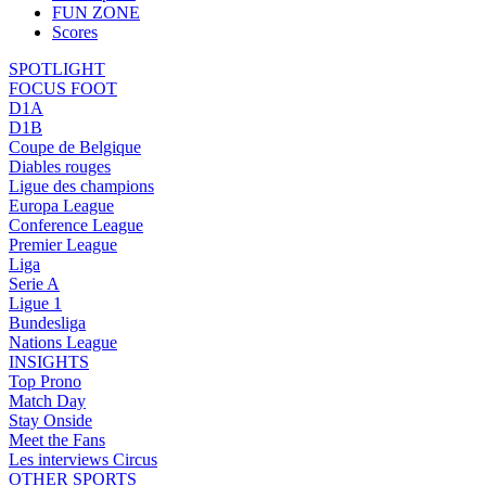
FUN ZONE
Scores
SPOTLIGHT
FOCUS FOOT
D1A
D1B
Coupe de Belgique
Diables rouges
Ligue des champions
Europa League
Conference League
Premier League
Liga
Serie A
Ligue 1
Bundesliga
Nations League
INSIGHTS
Top Prono
Match Day
Stay Onside
Meet the Fans
Les interviews Circus
OTHER SPORTS