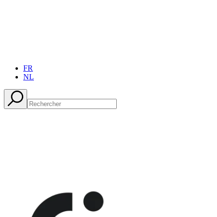
FR
NL