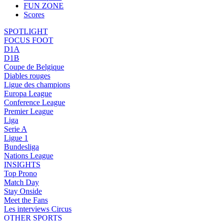
FUN ZONE
Scores
SPOTLIGHT
FOCUS FOOT
D1A
D1B
Coupe de Belgique
Diables rouges
Ligue des champions
Europa League
Conference League
Premier League
Liga
Serie A
Ligue 1
Bundesliga
Nations League
INSIGHTS
Top Prono
Match Day
Stay Onside
Meet the Fans
Les interviews Circus
OTHER SPORTS