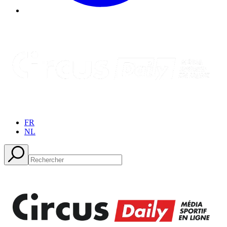
FR
NL