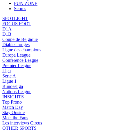
FUN ZONE
Scores
SPOTLIGHT
FOCUS FOOT
D1A
D1B
Coupe de Belgique
Diables rouges
Ligue des champions
Europa League
Conference League
Premier League
Liga
Serie A
Ligue 1
Bundesliga
Nations League
INSIGHTS
Top Prono
Match Day
Stay Onside
Meet the Fans
Les interviews Circus
OTHER SPORTS