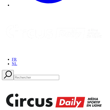
FR
NL