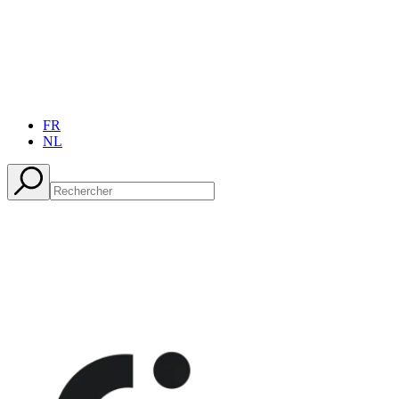
FR
NL