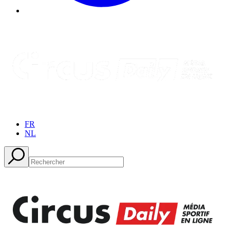
FR
NL