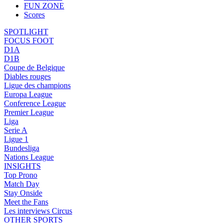
FUN ZONE
Scores
SPOTLIGHT
FOCUS FOOT
D1A
D1B
Coupe de Belgique
Diables rouges
Ligue des champions
Europa League
Conference League
Premier League
Liga
Serie A
Ligue 1
Bundesliga
Nations League
INSIGHTS
Top Prono
Match Day
Stay Onside
Meet the Fans
Les interviews Circus
OTHER SPORTS