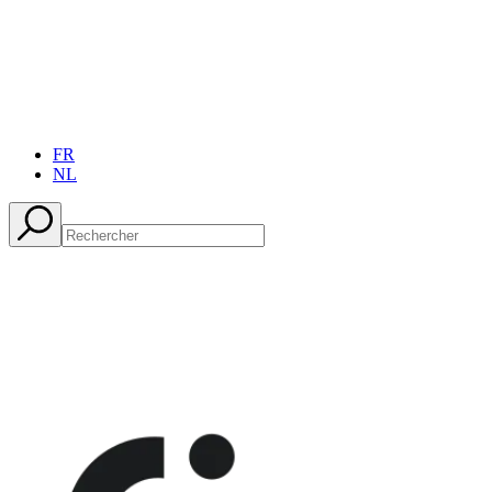
FR
NL